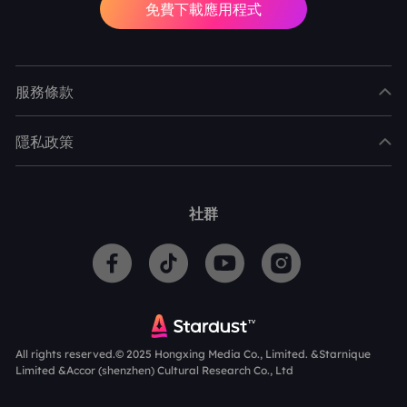
免費下載應用程式
服務條款
隱私政策
社群
All rights reserved.© 2025 Hongxing Media Co., Limited. &Starnique
Limited &Accor (shenzhen) Cultural Research Co., Ltd