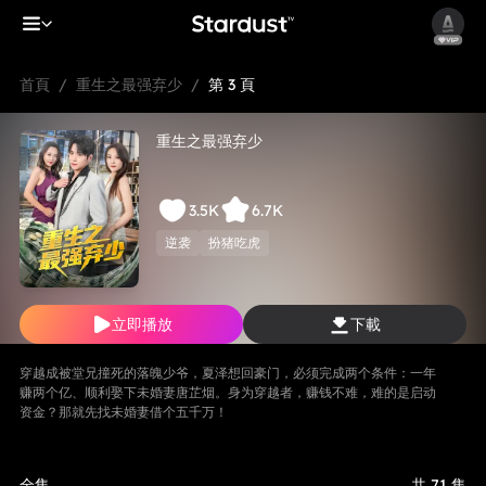
首頁
/
重生之最强弃少
/
第 3 頁
重生之最强弃少
3.5K
6.7K
逆袭
扮猪吃虎
立即播放
下載
穿越成被堂兄撞死的落魄少爷，夏泽想回豪门，必须完成两个条件：一年
赚两个亿、顺利娶下未婚妻唐芷烟。身为穿越者，赚钱不难，难的是启动
资金？那就先找未婚妻借个五千万！
全集
共 71 集