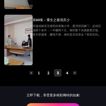
第60集 - 重生之最强弃少
穿越成被堂兄撞死的落魄少爷，夏泽想回豪门，必须完
成两个条件：一年赚两个亿、顺利娶下未婚妻唐芷烟。
身为穿越者，赚钱不难，难的是启动资金？那就先找未
婚妻借个五千万！
1
2
3
4
立即下載，享受更多精彩獨特的短劇