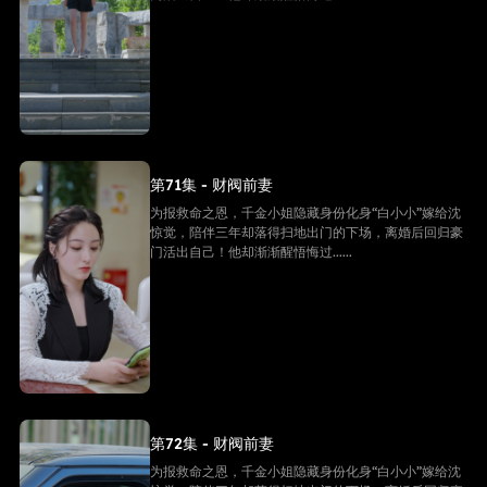
第71集 - 财阀前妻
为报救命之恩，千金小姐隐藏身份化身“白小小”嫁给沈
惊觉，陪伴三年却落得扫地出门的下场，离婚后回归豪
门活出自己！他却渐渐醒悟悔过......
第72集 - 财阀前妻
为报救命之恩，千金小姐隐藏身份化身“白小小”嫁给沈