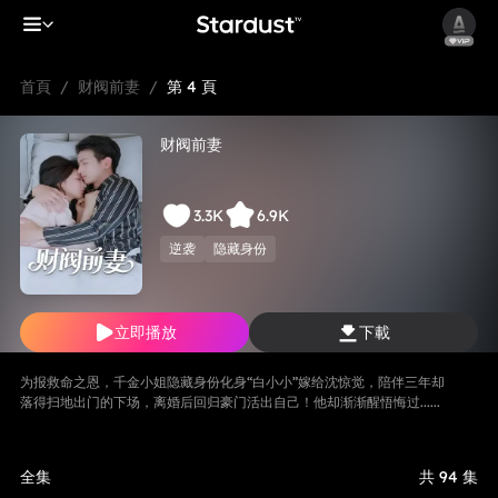
首頁
/
财阀前妻
/
第 4 頁
财阀前妻
3.3K
6.9K
逆袭
隐藏身份
立即播放
下載
为报救命之恩，千金小姐隐藏身份化身“白小小”嫁给沈惊觉，陪伴三年却
落得扫地出门的下场，离婚后回归豪门活出自己！他却渐渐醒悟悔过......
全集
共 94 集