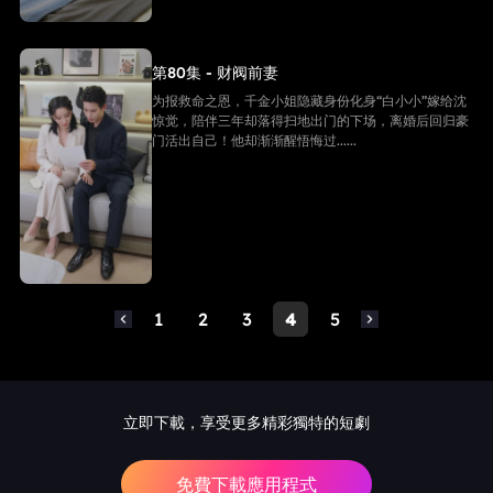
第80集 - 财阀前妻
为报救命之恩，千金小姐隐藏身份化身“白小小”嫁给沈
惊觉，陪伴三年却落得扫地出门的下场，离婚后回归豪
门活出自己！他却渐渐醒悟悔过......
1
2
3
4
5
立即下載，享受更多精彩獨特的短劇
免費下載應用程式