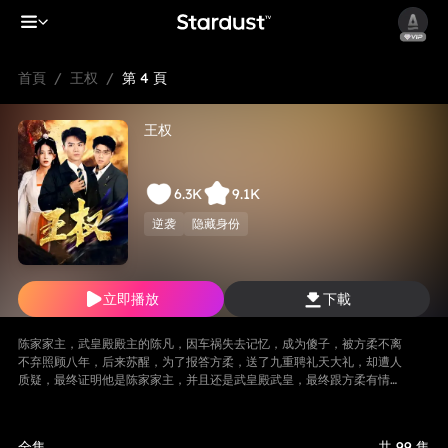
首頁
/
王权
/
第 4 頁
王权
6.3K
9.1K
逆袭
隐藏身份
立即播放
下載
陈家家主，武皇殿殿主的陈凡，因车祸失去记忆，成为傻子，被方柔不离
不弃照顾八年，后来苏醒，为了报答方柔，送了九重聘礼天大礼，却遭人
质疑，最终证明他是陈家家主，并且还是武皇殿武皇，最终跟方柔有情人
终成眷属。
全集
共 99 集