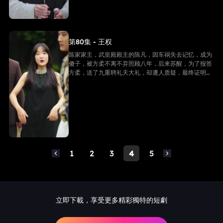
第80集 - 王权
陈家家主，武皇殿殿主的陈凡，因车祸失去记忆，成为
傻子，被方柔不离不弃照顾八年，后来苏醒，为了报答
方柔，送了九重聘礼天大礼，却遭人质疑，最终证明他
是陈家家主，并且还是武皇殿武皇，最终跟方柔有情人
终成眷属。
1
2
3
4
5
立即下載，享受更多精彩獨特的短劇