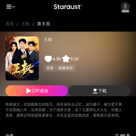
首頁
/
王权
/
第 3 頁
王权
6.3K
9.1K
逆袭
隐藏身份
立即播放
下載
陈家家主，武皇殿殿主的陈凡，因车祸失去记忆，成为傻子，被方柔不离
不弃照顾八年，后来苏醒，为了报答方柔，送了九重聘礼天大礼，却遭人
质疑，最终证明他是陈家家主，并且还是武皇殿武皇，最终跟方柔有情人
终成眷属。
全集
共 99 集