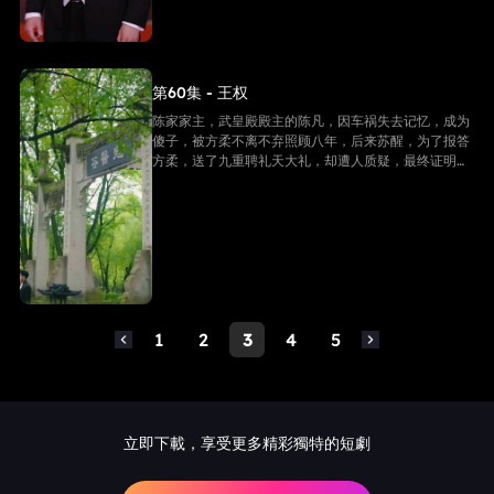
第60集 - 王权
陈家家主，武皇殿殿主的陈凡，因车祸失去记忆，成为
傻子，被方柔不离不弃照顾八年，后来苏醒，为了报答
方柔，送了九重聘礼天大礼，却遭人质疑，最终证明他
是陈家家主，并且还是武皇殿武皇，最终跟方柔有情人
终成眷属。
1
2
3
4
5
立即下載，享受更多精彩獨特的短劇