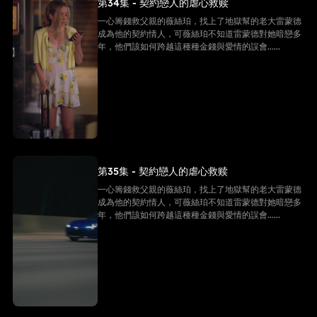
第34集 - 契約戀人的虐心救赎
一心籌錢救父親的薇絲珀，找上了地獄幫的老大雷蒙德
成為他的契約情人，可薇絲珀不知道雷蒙德對她暗戀多
年，他們該如何跨越這種種金錢與愛情的誤會......
第35集 - 契約戀人的虐心救赎
一心籌錢救父親的薇絲珀，找上了地獄幫的老大雷蒙德
成為他的契約情人，可薇絲珀不知道雷蒙德對她暗戀多
年，他們該如何跨越這種種金錢與愛情的誤會......