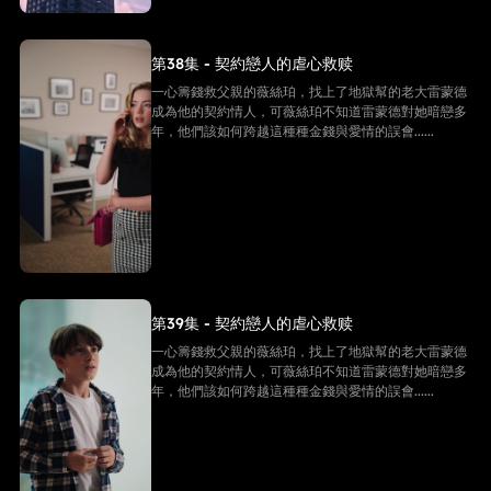
第38集 - 契約戀人的虐心救赎
一心籌錢救父親的薇絲珀，找上了地獄幫的老大雷蒙德
成為他的契約情人，可薇絲珀不知道雷蒙德對她暗戀多
年，他們該如何跨越這種種金錢與愛情的誤會......
第39集 - 契約戀人的虐心救赎
一心籌錢救父親的薇絲珀，找上了地獄幫的老大雷蒙德
成為他的契約情人，可薇絲珀不知道雷蒙德對她暗戀多
年，他們該如何跨越這種種金錢與愛情的誤會......