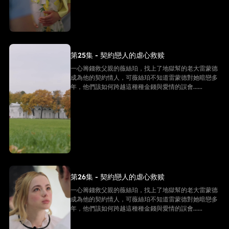
第25集 - 契約戀人的虐心救赎
一心籌錢救父親的薇絲珀，找上了地獄幫的老大雷蒙德
成為他的契約情人，可薇絲珀不知道雷蒙德對她暗戀多
年，他們該如何跨越這種種金錢與愛情的誤會......
第26集 - 契約戀人的虐心救赎
一心籌錢救父親的薇絲珀，找上了地獄幫的老大雷蒙德
成為他的契約情人，可薇絲珀不知道雷蒙德對她暗戀多
年，他們該如何跨越這種種金錢與愛情的誤會......