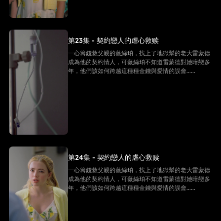
第23集 - 契約戀人的虐心救赎
一心籌錢救父親的薇絲珀，找上了地獄幫的老大雷蒙德
成為他的契約情人，可薇絲珀不知道雷蒙德對她暗戀多
年，他們該如何跨越這種種金錢與愛情的誤會......
第24集 - 契約戀人的虐心救赎
一心籌錢救父親的薇絲珀，找上了地獄幫的老大雷蒙德
成為他的契約情人，可薇絲珀不知道雷蒙德對她暗戀多
年，他們該如何跨越這種種金錢與愛情的誤會......