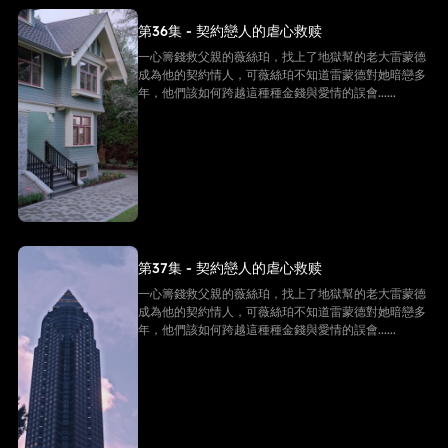
第36集 - 契約戀人的虐心救赎
一心籌錢救父親的薇絲珀，找上了地獄幫的老大雷蒙德
成為他的契約情人，可薇絲珀不知道雷蒙德對她暗戀多
年，他們該如何跨越這種種金錢與愛情的誤會......
第37集 - 契約戀人的虐心救赎
一心籌錢救父親的薇絲珀，找上了地獄幫的老大雷蒙德
成為他的契約情人，可薇絲珀不知道雷蒙德對她暗戀多
年，他們該如何跨越這種種金錢與愛情的誤會......