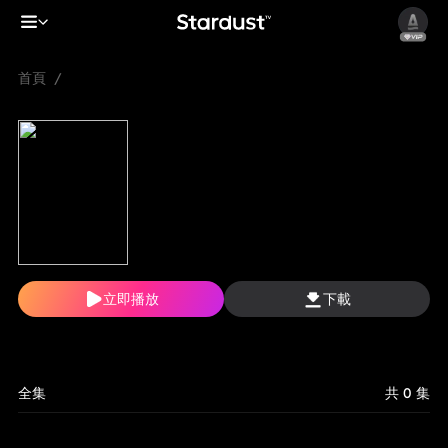
首頁
/
立即播放
下載
全集
共 0 集