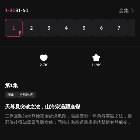
1-30
31-60
全集
1
2
3
4
5
6
7
8
2.7K
11.9K
第1集
爽劇
扮豬吃虎
天尊覓突破之法，山海宗遇襲逢變
三界無敵的天尊徐夜困於煉氣期，陽壽僅剩一年急尋突破之法，拒
邪修後得知需靈乳體女修；同時山海宗遭邁崖宗伏擊搶奪登船令，
危急時刻突生異變！