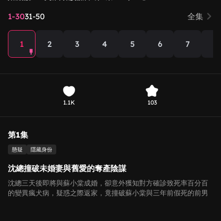
1-30
31-50
全集
1
2
3
4
5
6
7
8
1.1K
103
第1集
懸疑
隱藏身份
沈總撞破未婚妻與舊愛的奪產陰謀
沈總三天後即將與蘇小棠成婚，卻意外獲知對方確診致死率百分百
的變異瘋犬病，疑惑之際返家，竟撞破蘇小棠與三年前假死的前男
友勾結圖謀產業，兩人還疑似出現病徵，驚險又充滿懸念！