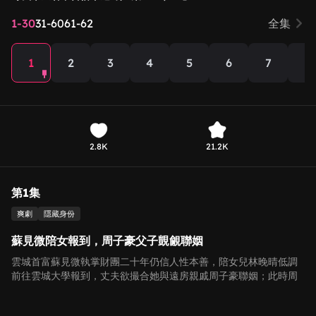
1-30
31-60
61-62
全集
1
2
3
4
5
6
7
8
2.8K
21.2K
第1集
爽劇
隱藏身份
蘇見微陪女報到，周子豪父子覬覦聯姻
雲城首富蘇見微執掌財團二十年仍信人性本善，陪女兒林晚晴低調
前往雲城大學報到，丈夫欲撮合她與遠房親戚周子豪聯姻；此時周
子豪父子租豪車、闖紅燈，一心攀附首富謀飛黃騰達，殊不知即將
引來強烈報復。