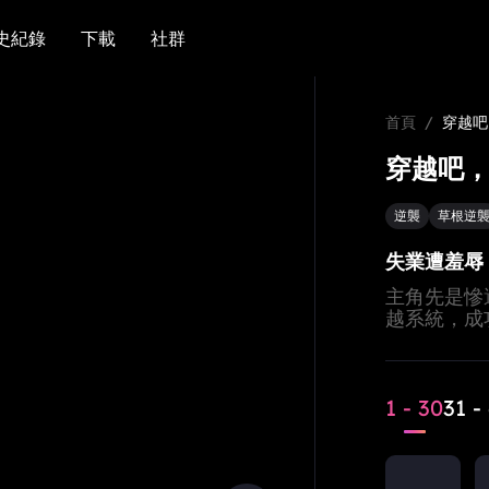
史紀錄
下載
社群
史紀錄
下載
社群
首頁
/
穿越
穿越吧，
逆襲
草根逆
失業遭羞辱
主角先是慘
越系統，成
陌生姑娘，
1 - 30
31 -