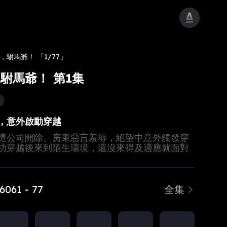
吧，駙馬爺！
「1/77」
駙馬爺！ 第1集
襲
，意外啟動穿越
遭公司開除、房東惡言羞辱，絕望中意外觸發穿
功穿越後來到陌生環境，還沒來得及適應就面對
這場意外穿越能否讓他擺脫慘境？
 60
61 - 77
全集