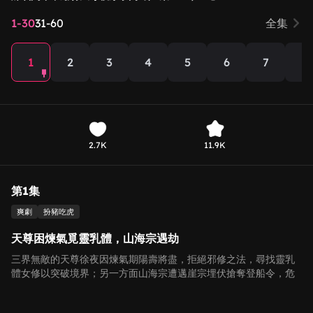
1-30
31-60
全集
1
2
3
4
5
6
7
8
2.7K
11.9K
第1集
爽劇
扮豬吃虎
天尊困煉氣覓靈乳體，山海宗遇劫
三界無敵的天尊徐夜因煉氣期陽壽將盡，拒絕邪修之法，尋找靈乳
體女修以突破境界；另一方面山海宗遭邁崖宗埋伏搶奪登船令，危
急時刻神秘力量瞬殺敵人，劇情充滿懸念與反轉。