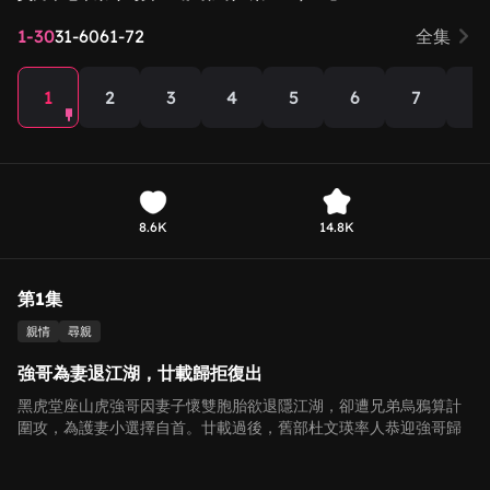
1-30
31-60
61-72
全集
1
2
3
4
5
6
7
8
8.6K
14.8K
第1集
親情
尋親
強哥為妻退江湖，廿載歸拒復出
黑虎堂座山虎強哥因妻子懷雙胞胎欲退隱江湖，卻遭兄弟烏鴉算計
圍攻，為護妻小選擇自首。廿載過後，舊部杜文瑛率人恭迎強哥歸
來粵海，強哥卻稱「世上已無座山虎」，拒絕復出。