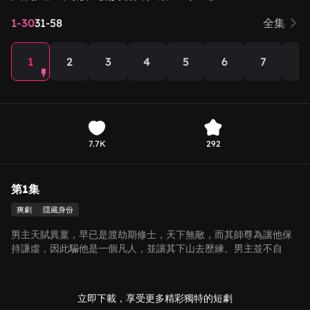
1-30
31-58
全集
1
2
3
4
5
6
7
8
7.7K
292
第1集
爽劇
隱藏身份
男主天賦異稟，早已是渡劫期修士，天下無敵，而其師尊為讓他保
持謙虛，因此騙他是一個凡人，並讓其下山去歷練。男主並不自
知，隨後因意外救下女主，與其結識，兩人共同面對危機，步步為
營，經歷磨難後，男主也逐漸意識到修行在於修心修性，並明白自
身實力早已天下無敵，但更要心繫蒼生。
立即下載，享受更多精彩獨特的短劇