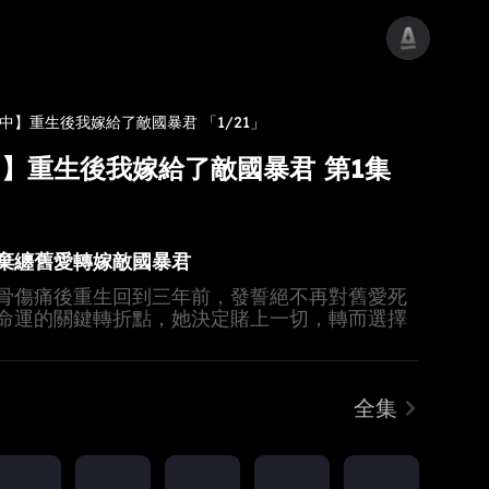
中】重生後我嫁給了敵國暴君
「1/21」
】重生後我嫁給了敵國暴君 第1集
棄纏舊愛轉嫁敵國暴君
骨傷痛後重生回到三年前，發誓絕不再對舊愛死
命運的關鍵轉折點，她決定賭上一切，轉而選擇
風喪膽的敵國暴君，開啟嶄新人生！
全集