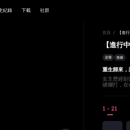
史紀錄
下載
社群
史紀錄
下載
社群
首頁
/
【進行
【進行中
逆襲
換嫁
重生歸來，
女主歷經刻
纏爛打，在
嫁給令人聞
1 - 21