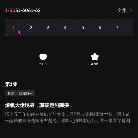
1-30
31-60
61-62
全集
1
2
3
4
5
6
7
8
2.0K
4.9K
第1集
爽劇
隱藏身份
煉氣大佬現身，識破楚淵隱疾
活了五千年仍停在煉氣期的大佬，見證徒弟孫醫聖離世後，遇上前
來請醫的京海楚家家主楚淵。他斷定孫醫聖已死，還一眼看穿楚淵
肺中腫瘤，引發對方震驚。