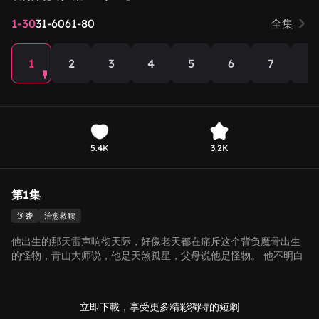
1-30
31-60
61-80
全集
1
2
3
4
5
6
7
8
5.4K
3.2K
第1集
逆袭
治愈救赎
他出生的那天雷声响彻天际，好像老天都在痛斥这个背负魔骨出生
的怪物，青山大师说，他是天煞孤星，父母说他是怪物。 他不明白
为什么都是商家的孩子，大哥可以吃得好穿得暖，他却要住在狗窝
里，吃发霉的馒头。 直到一天，他遇到一个小女孩.....
立即下載，享受更多精彩獨特的短劇