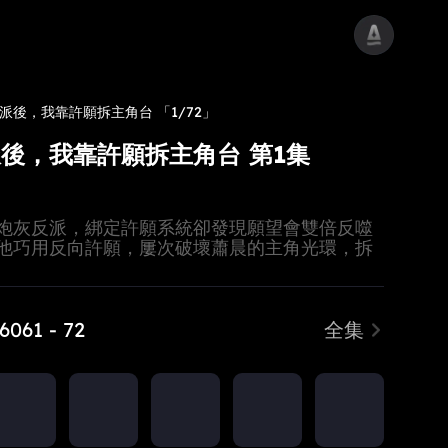
派後，我靠許願拆主角台
「1/72」
後，我靠許願拆主角台 第1集
炮灰反派，綁定許願系統卻發現願望會雙倍反噬
他巧用反向許願，屢次破壞蕭晨的主角光環，拆
瓦解其勢力。過程中與宋雨晴互生情愫，獲眾人
讓蕭晨自食惡果，成功改寫炮灰命運，收穫圓滿
 60
61 - 72
全集