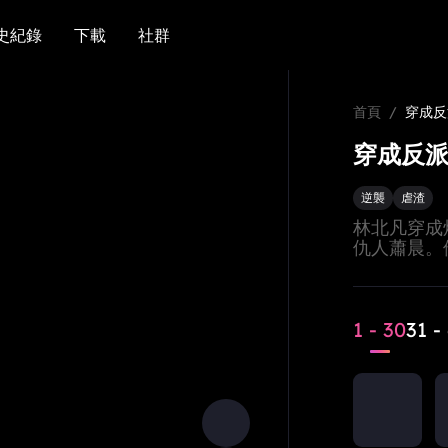
史紀錄
下載
社群
史紀錄
下載
社群
首頁
/
穿成反
穿成反派
逆襲
虐渣
林北凡穿成
仇人蕭晨。
穿其陰謀、
助力，最終
結局。
1 - 30
31 -