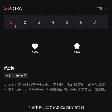
1-30
31-55
全集
1
2
3
4
5
6
7
8
3.2K
6.6K
第1集
爽劇
自作自受
丈夫陈大发误以为妻子王秀玲得了肺癌，狠心抛弃她，却不知真正
的病人是自己。王秀玲一边为他筹钱治病，一边遭受背叛。真相揭
开，他却执意离婚。 秀玲彻底看清后，转身投奔新人生，事业扶摇
直上；而陈大发与背叛者们终遭报应，自食恶果。
立即下載，享受更多精彩獨特的短劇