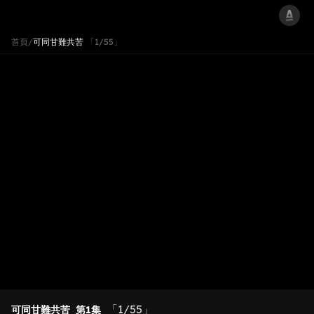
首頁
/
可同甘難共苦
「1/55」
「1/55」
可同甘難共苦
第1集