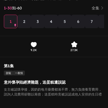
1-30
31-60
全集
1
2
3
4
5
6
7
8
9.2K
27.3K
第1集
甜寵
一夜情
意外懷孕陷經濟難題，送蛋糕遭誤認
女主確認懷孕後，因奶奶每月藥費都湊不齊，無力負擔養育費用，
諮詢人流費用卻難以籌措；送蛋糕時竟被誤認成他人安排的生日禮
物，無力反抗的她陷入意外危機，劇情緊張又揪心！