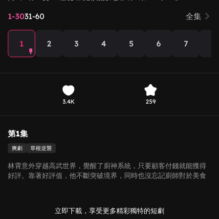
1-30
31-60
全集
1
2
3
4
5
6
7
8
3.4K
259
第1集
爽劇
草根逆襲
林霄意外穿越高武世界，覺醒了廚神系統，只要顧客付錢就能獲得
好評。靠著好評值，他不斷突破境界，同時也沒忘記廚師對於美食
追求的決心。食武雙修，人間無敵！
立即下載，享受更多精彩獨特的短劇