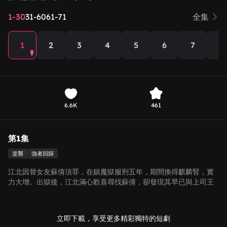
1-30
31-60
61-71
全集
1
2
3
4
5
6
7
8
6.6K
461
第1集
逆襲
強者回歸
江北因替女友蘇倩頂罪，在鎮魔獄服刑五年，期間換得麒麟腎，實
力大增。出獄後，江北滿心歡喜尋找蘇倩，卻發現其早已與上司王
霸天勾結，當年的頂罪亦是二人設計的陰謀。心灰意冷的江北，意
外與龍耀集團總裁李千月結緣，被聘為特助，二人在相處中漸生情
愫。江北的麒麟腎力量特殊，易出現反噬，幸得李千月以特殊體質
立即下載，享受更多精彩獨特的短劇
相助緩解。在此過程中，江北的鎮魔獄二當家身份曝光，昔日仇敵