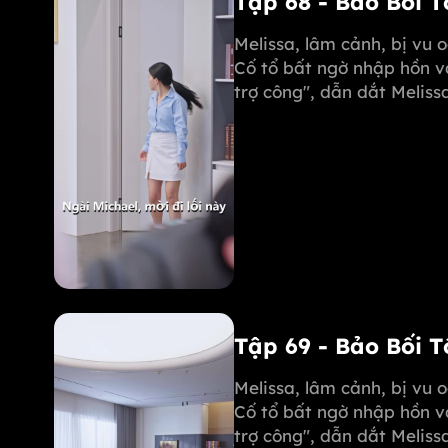
Tập 68 - Bảo Bối 
Melissa, lâm cảnh, bị vu 
Cố tổ bất ngờ nhập hồn v
trợ công", dẫn dắt Melis
phục Michael. Margot còn
mẹ mình!
Tập 69 - Bảo Bối 
Melissa, lâm cảnh, bị vu 
Cố tổ bất ngờ nhập hồn v
trợ công", dẫn dắt Melis