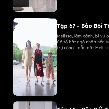
Tập 67 - Bảo Bối 
Melissa, lâm cảnh, bị vu 
Cố tổ bất ngờ nhập hồn v
trợ công", dẫn dắt Melis
phục Michael. Margot còn
mẹ mình!