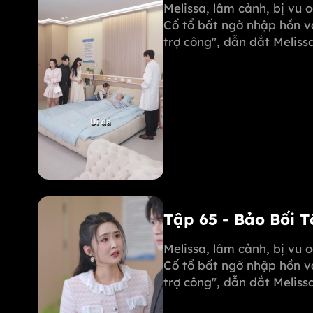
Melissa, lâm cảnh, bị vu 
Cố tổ bất ngờ nhập hồn v
trợ công", dẫn dắt Melis
phục Michael. Margot còn
mẹ mình!
Tập 65 - Bảo Bối 
Melissa, lâm cảnh, bị vu 
Cố tổ bất ngờ nhập hồn v
trợ công", dẫn dắt Melis
phục Michael. Margot còn