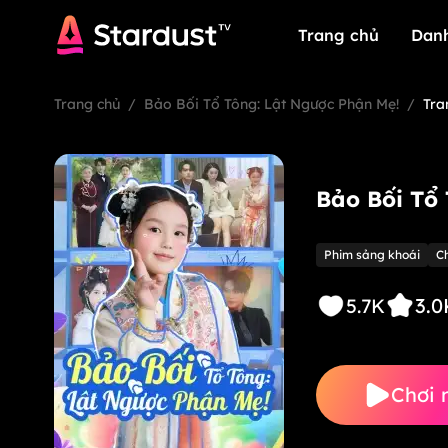
Trang chủ
Dan
Trang chủ
Dan
Trang chủ
/
Bảo Bối Tổ Tông: Lật Ngược Phận Mẹ!
/
Tra
Bảo Bối Tổ
Phim sảng khoái
C
3.0
5.7K
Chơi 