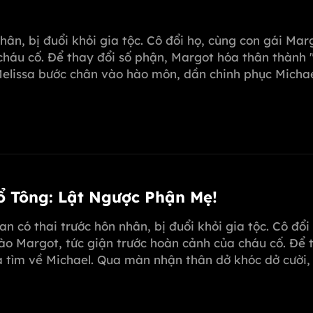
nhân, bị đuổi khỏi gia tộc. Cô đổi họ, cùng con gái Ma
háu cố. Để thay đổi số phận, Margot hóa thân thành "
Melissa bước chân vào hào môn, dần chinh phục Micha
l, quyết tâm vực dậy mẹ mình!
Tổ Tông: Lật Ngược Phận Mẹ!
oan có thai trước hôn nhân, bị đuổi khỏi gia tộc. Cô đổ
ào Margot, tức giận trước hoàn cảnh của cháu cố. Để 
sa tìm về Michael. Qua màn nhận thân dở khóc dở cười
 dùng "kim chỉ nam" mở rộng, giúp Melissa hóa giải m