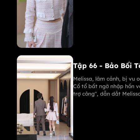
mẹ mình!
Tập 66 - Bảo Bối 
Melissa, lâm cảnh, bị vu 
Cố tổ bất ngờ nhập hồn v
trợ công", dẫn dắt Melis
phục Michael. Margot còn
mẹ mình!