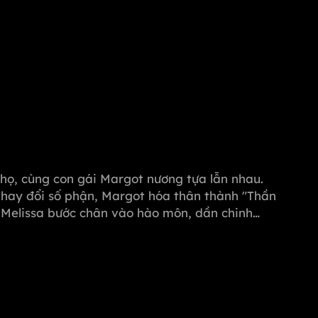
i họ, cùng con gái Margot nương tựa lẫn nhau.
thay đổi số phận, Margot hóa thân thành "Thần
, Melissa bước chân vào hào môn, dần chinh
ọi hiểm nguy từ Michael, quyết tâm vực dậy