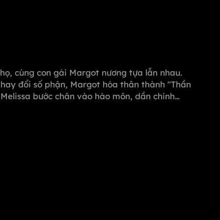
i họ, cùng con gái Margot nương tựa lẫn nhau.
thay đổi số phận, Margot hóa thân thành "Thần
, Melissa bước chân vào hào môn, dần chinh
ọi hiểm nguy từ Michael, quyết tâm vực dậy