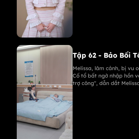
Tập 62 - Bảo Bối 
Melissa, lâm cảnh, bị vu 
Cố tổ bất ngờ nhập hồn v
trợ công", dẫn dắt Melis
phục Michael. Margot còn
mẹ mình!