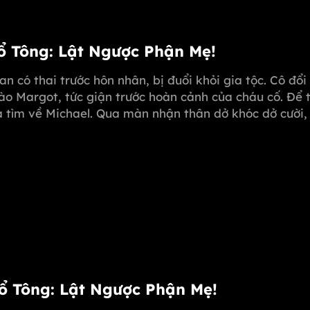
Tổ Tông: Lật Ngược Phận Mẹ!
oan có thai trước hôn nhân, bị đuổi khỏi gia tộc. Cô đổ
ào Margot, tức giận trước hoàn cảnh của cháu cố. Để 
sa tìm về Michael. Qua màn nhận thân dở khóc dở cười
 dùng "kim chỉ nam" mở rộng, giúp Melissa hóa giải m
Tổ Tông: Lật Ngược Phận Mẹ!