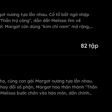
rgot nương tựa lẫn nhau. Cố tổ bất ngờ nhập
Thần trợ công", dẫn dắt Melissa tìm về
el. Margot còn dùng "kim chỉ nam" mở rộng,
82 tập
i họ, cùng con gái Margot nương tựa lẫn nhau.
thay đổi số phận, Margot hóa thân thành "Thần
, Melissa bước chân vào hào môn, dần chinh
ọi hiểm nguy từ Michael, quyết tâm vực dậy