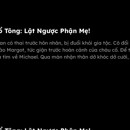
Tổ Tông: Lật Ngược Phận Mẹ!
oan có thai trước hôn nhân, bị đuổi khỏi gia tộc. Cô đổ
ào Margot, tức giận trước hoàn cảnh của cháu cố. Để 
sa tìm về Michael. Qua màn nhận thân dở khóc dở cười
 dùng "kim chỉ nam" mở rộng, giúp Melissa hóa giải m