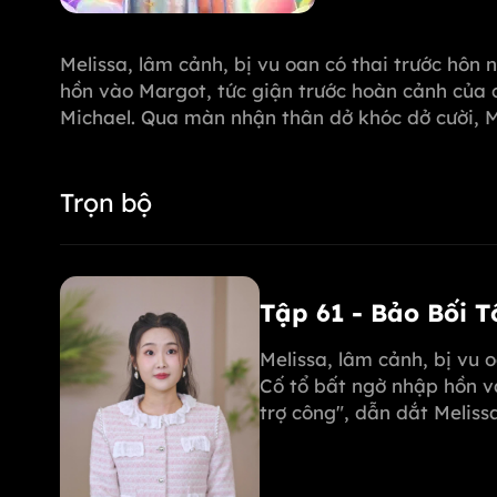
Melissa, lâm cảnh, bị vu oan có thai trước hôn 
hồn vào Margot, tức giận trước hoàn cảnh của c
Michael. Qua màn nhận thân dở khóc dở cười, 
giúp Melissa hóa giải mọi hiểm nguy từ Michae
Trọn bộ
Tập 61 - Bảo Bối 
Melissa, lâm cảnh, bị vu 
Cố tổ bất ngờ nhập hồn v
trợ công", dẫn dắt Melis
phục Michael. Margot còn
mẹ mình!