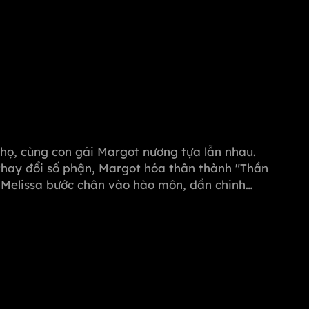
i họ, cùng con gái Margot nương tựa lẫn nhau.
thay đổi số phận, Margot hóa thân thành "Thần
, Melissa bước chân vào hào môn, dần chinh
ọi hiểm nguy từ Michael, quyết tâm vực dậy