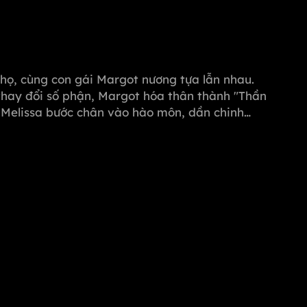
i họ, cùng con gái Margot nương tựa lẫn nhau.
thay đổi số phận, Margot hóa thân thành "Thần
, Melissa bước chân vào hào môn, dần chinh
ọi hiểm nguy từ Michael, quyết tâm vực dậy