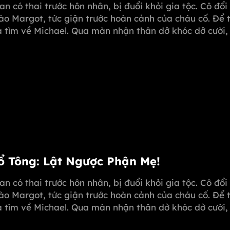
oan có thai trước hôn nhân, bị đuổi khỏi gia tộc. Cô đổ
ào Margot, tức giận trước hoàn cảnh của cháu cố. Để 
sa tìm về Michael. Qua màn nhận thân dở khóc dở cười
 dùng "kim chỉ nam" mở rộng, giúp Melissa hóa giải m
Tổ Tông: Lật Ngược Phận Mẹ!
oan có thai trước hôn nhân, bị đuổi khỏi gia tộc. Cô đổ
ào Margot, tức giận trước hoàn cảnh của cháu cố. Để 
sa tìm về Michael. Qua màn nhận thân dở khóc dở cười
 dùng "kim chỉ nam" mở rộng, giúp Melissa hóa giải m