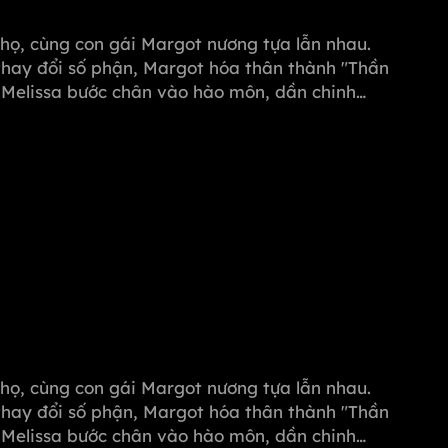
i họ, cùng con gái Margot nương tựa lẫn nhau.
thay đổi số phận, Margot hóa thân thành "Thần
, Melissa bước chân vào hào môn, dần chinh
ọi hiểm nguy từ Michael, quyết tâm vực dậy
i họ, cùng con gái Margot nương tựa lẫn nhau.
thay đổi số phận, Margot hóa thân thành "Thần
, Melissa bước chân vào hào môn, dần chinh