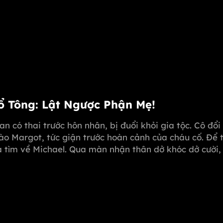
Tổ Tông: Lật Ngược Phận Mẹ!
oan có thai trước hôn nhân, bị đuổi khỏi gia tộc. Cô đổ
ào Margot, tức giận trước hoàn cảnh của cháu cố. Để 
sa tìm về Michael. Qua màn nhận thân dở khóc dở cười
 dùng "kim chỉ nam" mở rộng, giúp Melissa hóa giải m