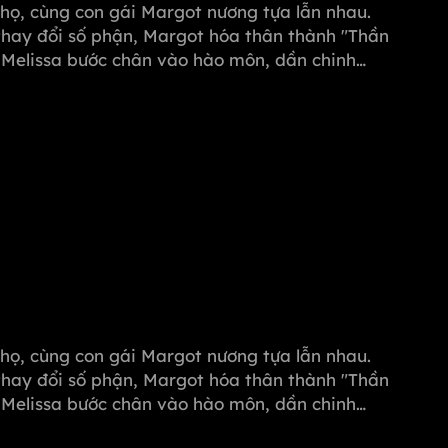
i họ, cùng con gái Margot nương tựa lẫn nhau.
thay đổi số phận, Margot hóa thân thành "Thần
, Melissa bước chân vào hào môn, dần chinh
ọi hiểm nguy từ Michael, quyết tâm vực dậy
i họ, cùng con gái Margot nương tựa lẫn nhau.
thay đổi số phận, Margot hóa thân thành "Thần
, Melissa bước chân vào hào môn, dần chinh
ọi hiểm nguy từ Michael, quyết tâm vực dậy