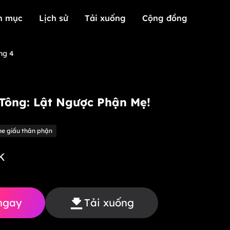
h mục
Lịch sử
Tải xuống
Cộng đồng
h mục
Lịch sử
Tải xuống
Cộng đồng
ng 4
 Tông: Lật Ngược Phận Mẹ!
he giấu thân phận
K
ngay
Tải xuống