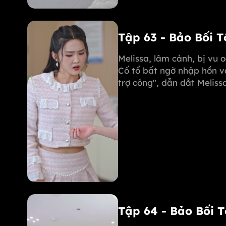
Tập 63 - Bảo Bối 
Melissa, lâm cảnh, bị vu 
Cố tổ bất ngờ nhập hồn v
trợ công", dẫn dắt Melis
phục Michael. Margot còn
mẹ mình!
Tập 64 - Bảo Bối 