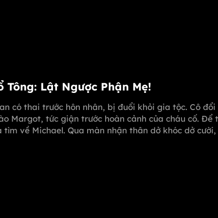
Tổ Tông: Lật Ngược Phận Mẹ!
oan có thai trước hôn nhân, bị đuổi khỏi gia tộc. Cô đổ
ào Margot, tức giận trước hoàn cảnh của cháu cố. Để 
sa tìm về Michael. Qua màn nhận thân dở khóc dở cười
 dùng "kim chỉ nam" mở rộng, giúp Melissa hóa giải m