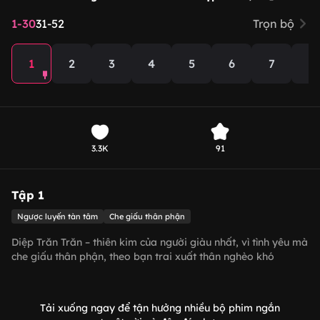
1-30
31-52
Trọn bộ
1
2
3
4
5
6
7
8
3.3K
91
Tập 1
Ngược luyến tàn tâm
Che giấu thân phận
Diệp Trăn Trăn – thiên kim của người giàu nhất, vì tình yêu mà
che giấu thân phận, theo bạn trai xuất thân nghèo khó
Trương Thiên Hạo về làm dâu tại một vùng quê hẻo lánh.
Trong ngày cưới, để đảm bảo cuộc sống sau này của Diệp
Trăn Trăn được ổn định, nhà họ Diệp đã bổ nhiệm Trương
Tải xuống ngay để tận hưởng nhiều bộ phim ngắn
Thiên Hạo làm tổng giám đốc Tập đoàn Diệp Thị. Không ngờ,