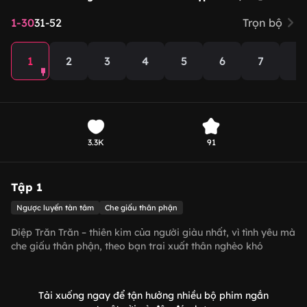
1-30
31-52
Trọn bộ
1
2
3
4
5
6
7
8
3.3K
91
Tập 1
Ngược luyến tàn tâm
Che giấu thân phận
Diệp Trăn Trăn – thiên kim của người giàu nhất, vì tình yêu mà
che giấu thân phận, theo bạn trai xuất thân nghèo khó
Trương Thiên Hạo về làm dâu tại một vùng quê hẻo lánh.
Trong ngày cưới, để đảm bảo cuộc sống sau này của Diệp
Trăn Trăn được ổn định, nhà họ Diệp đã bổ nhiệm Trương
Tải xuống ngay để tận hưởng nhiều bộ phim ngắn
Thiên Hạo làm tổng giám đốc Tập đoàn Diệp Thị. Không ngờ,