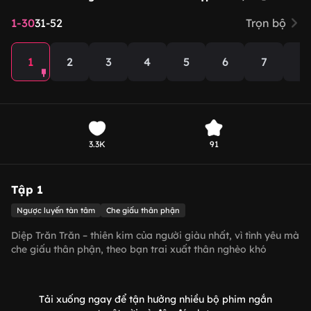
1-30
31-52
Trọn bộ
1
2
3
4
5
6
7
8
3.3K
91
Tập 1
Ngược luyến tàn tâm
Che giấu thân phận
Diệp Trăn Trăn – thiên kim của người giàu nhất, vì tình yêu mà
che giấu thân phận, theo bạn trai xuất thân nghèo khó
Trương Thiên Hạo về làm dâu tại một vùng quê hẻo lánh.
Trong ngày cưới, để đảm bảo cuộc sống sau này của Diệp
Trăn Trăn được ổn định, nhà họ Diệp đã bổ nhiệm Trương
Tải xuống ngay để tận hưởng nhiều bộ phim ngắn
Thiên Hạo làm tổng giám đốc Tập đoàn Diệp Thị. Không ngờ,