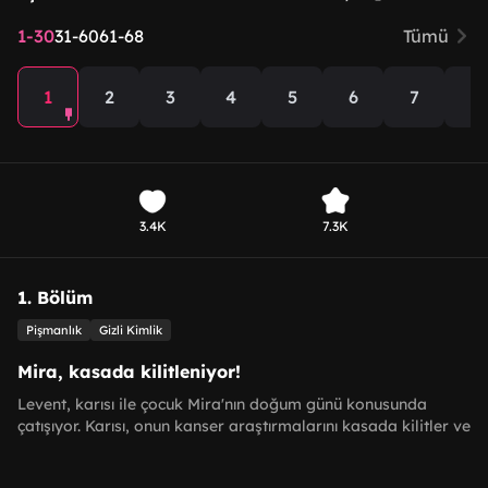
1-30
31-60
61-68
Tümü
1
2
3
4
5
6
7
8
3.4K
7.3K
1. Bölüm
Pişmanlık
Gizli Kimlik
Mira, kasada kilitleniyor!
Levent, karısı ile çocuk Mira'nın doğum günü konusunda
çatışıyor. Karısı, onun kanser araştırmalarını kasada kilitler ve
Mira'yı oraya hediye almaya gönderir. Ancak Mira kasa
içinde kilitlenir ve babasına yardım çağırır!