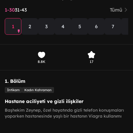
1-30
31-43
Tümü
1
2
3
4
5
6
7
8
8.8K
17
1. Bölüm
İntikam
Kadın Kahraman
Hastane aciliyeti ve gizli ilişkiler
Başhekim Zeynep, özel hayatında gizli telefon konuşmaları
yaparken hastanesinde yaşlı bir hastanın Viagra kullanımı
sonrası ortaya çıkan kritik durumla karşılaşır. Hastane
personelinin konuşmaları ve Leyla'nın tanıtımıyla dolu