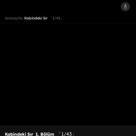
Anasayfa
/
Kabindeki Sır
「1/43」
「1/43」
Kabindeki Sır
1. Bölüm