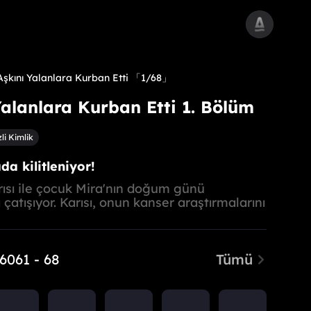
Aşkını Yalanlara Kurban Etti
「1/68」
Yalanlara Kurban Etti 1. Bölüm
zli Kimlik
da kilitleniyor!
rısı ile çocuk Mira'nın doğum günü
atışıyor. Karısı, onun kanser araştırmalarını
itler ve Mira'yı oraya hediye almaya
ncak Mira kasa içinde kilitlenir ve babasına
rır!
 60
61 - 68
Tümü