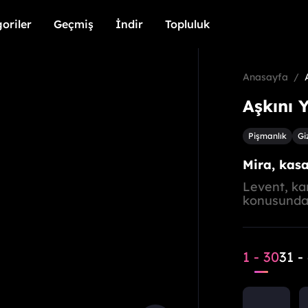
oriler
Geçmiş
İndir
Topluluk
oriler
Geçmiş
İndir
Topluluk
Anasayfa
/
Aşkını 
Pişmanlık
Gi
Mira, kasa
Levent, ka
konusunda ç
kasada kil
gönderir. A
yardım çağı
1 - 30
31 -