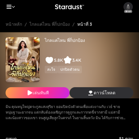
หน้าหลัก
/
ไกลแค่ไหน พี่ก็ปกป้อง
/
หน้าที่ 3
ไกลแค่ไหน พี่ก็ปกป้อง
AI
5.8K
3.4K
สะใจ
ปกปิดตัวตน
เล่นทันที
ดาวน์โหลด
มิน คุณหนูใหญ่ตระกูลแสงสุริยา ยอมปิดบังตัวตนเพื่อแต่งงานกับ เวย์ ชาย
หนุ่มฐานะยากจน แต่กลับต้องเผชิญการดูถูกและการกดขี่จากสามี แม่สามี
และน้องสาวของเขา จนสูญเสียลูกในครรภ์ ในยามสิ้นหวัง มิน ได้รับการช่วย
เหลือจากพี่ชายทั้งสาม ตัดสินใจหย่าและกลับคืนสู่ฐานะเดิม ขณะที่ครอบครัว
ของ เวย์ ต้องรับผลกรรมจากการกระทำของตนเอง และมินได้เริ่มต้นชีวิตใหม่
อีกครั้ง
ดูหมด
51 ตอน