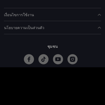
เงื่อนไขการใช้งาน
นโยบายความเป็นส่วนตัว
ชุมชน
All rights reserved.© 2025 Hongxing Media Co., Limited. &Starnique
Limited &Accor (shenzhen) Cultural Research Co., Ltd