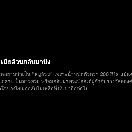
า เมียอ้วนกลับมาปัง
หยามว่าเป็น “หมูอ้วน” เพราะน้ำหนักตัวกว่า 200 กิโล แม้แต่ไผ่
จนกลายเป็นสาวสวย พร้อมกลับมาทวงบัลลังก์ผู้กำกับรางวัลทองคำระ
จของไข่มุกกลับไม่เหลือที่ให้เขาอีกต่อไป