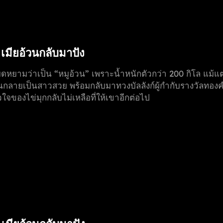
า เมียอ้วนกลับมาปัง
หยามว่าเป็น “หมูอ้วน” เพราะน้ำหนักตัวกว่า 200 กิโล แม้แต่ไผ่
จนกลายเป็นสาวสวย พร้อมกลับมาทวงบัลลังก์ผู้กำกับรางวัลทองคำระ
จของไข่มุกกลับไม่เหลือที่ให้เขาอีกต่อไป