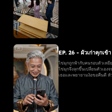
AI
EP. 26 - ผัวเก่าคุกเข้
ไข่มุกถูกฟ้ากับคนรอบตัวเหยียด
ไข่มุกจึงลุกขึ้นเปลี่ยนตัวเอง
เธอและพยายามง้อขอคืนดี หัวใ