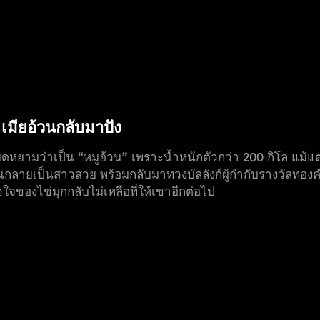
า เมียอ้วนกลับมาปัง
หยามว่าเป็น “หมูอ้วน” เพราะน้ำหนักตัวกว่า 200 กิโล แม้แต่ไผ่
จนกลายเป็นสาวสวย พร้อมกลับมาทวงบัลลังก์ผู้กำกับรางวัลทองคำระ
จของไข่มุกกลับไม่เหลือที่ให้เขาอีกต่อไป