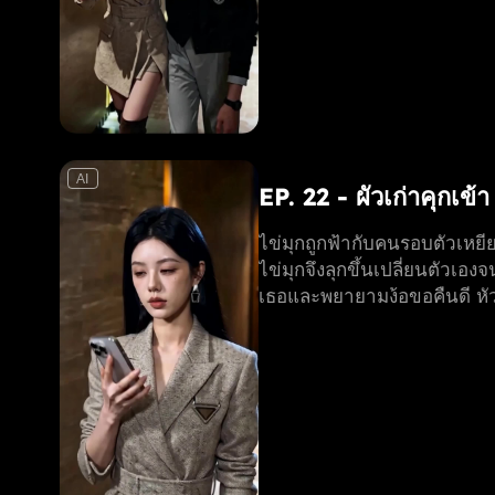
AI
EP. 22 - ผัวเก่าคุกเข้
ไข่มุกถูกฟ้ากับคนรอบตัวเหยียด
ไข่มุกจึงลุกขึ้นเปลี่ยนตัวเอง
เธอและพยายามง้อขอคืนดี หัวใ