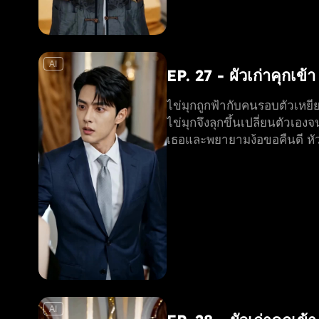
AI
EP. 27 - ผัวเก่าคุกเข้
ไข่มุกถูกฟ้ากับคนรอบตัวเหยียด
ไข่มุกจึงลุกขึ้นเปลี่ยนตัวเอง
เธอและพยายามง้อขอคืนดี หัวใ
AI