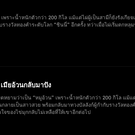
าะน้ำหนักตัวกว่า 200 กิโล แม้แต่ไผ่ผู้เป็นสามีก็ยังรังเกียจเธอ
างวัลทองคำระดับโลก “ชินนี่” อีกครั้ง ทว่าเมื่อไผ่เริ่มตกหล
า เมียอ้วนกลับมาปัง
หยามว่าเป็น “หมูอ้วน” เพราะน้ำหนักตัวกว่า 200 กิโล แม้แต่ไผ่
จนกลายเป็นสาวสวย พร้อมกลับมาทวงบัลลังก์ผู้กำกับรางวัลทองคำระ
จของไข่มุกกลับไม่เหลือที่ให้เขาอีกต่อไป