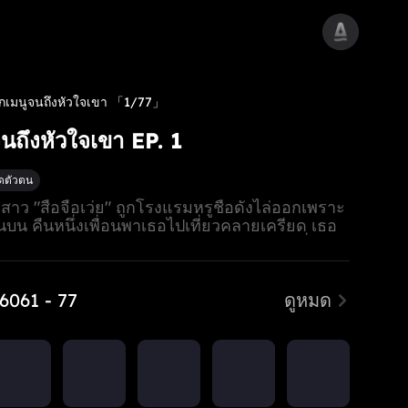
กเมนูจนถึงหัวใจเขา
「1/77」
นถึงหัวใจเขา EP. 1
ดตัวตน
สาว "สือจือเว่ย" ถูกโรงแรมหรูชื่อดังไล่ออกเพราะ
นบน คืนหนึ่งเพื่อนพาเธอไปเที่ยวคลายเครียด เธอ
ุ่มหล่อถือฟินองเซียไม่รู้เลยว่าเขาคือ "คุณเยี่ยน"
ริงของโรงแรม แถมยังเคยช่วยชีวิตเขาไว้โดยไม่
ู่แต่งงานกันแบบงงๆ แต่เพราะเข้าใจผิด คุณเยี่ยนเลย
ดเผยตัวตน ความรักเลยเต็มไปด้วยปมและความ
 60
61 - 77
ดูหมด
ุดท้ายด้วยความช่วยเหลือของคุณเยี่ยน สือจือเว่ย
ป์การแข่งทำอาหารระดับประเทศ และสืบหาความ
ับแม่ที่ตายอย่างมีเงื่อนงำ ขณะเดียวกันความรักและ
ิ่มเบ่งบาน นี่คือเรื่องราวที่เริ่มจากโจ๊กหม้อดินหนึ่ง
ากาพย์ความรักและอาหารสุดละมุนหัวใจ