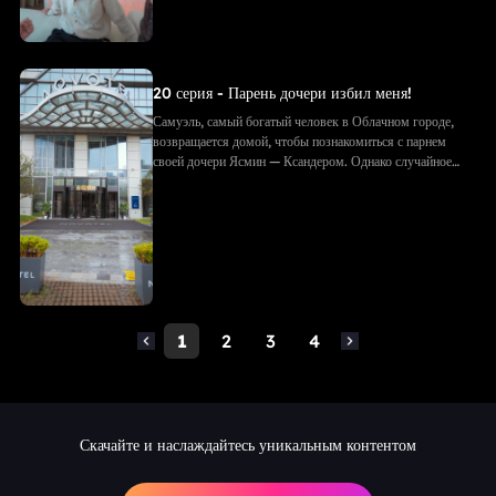
20 серия - Парень дочери избил меня!
Самуэль, самый богатый человек в Облачном городе,
возвращается домой, чтобы познакомиться с парнем
своей дочери Ясмин — Ксандером. Однако случайное
фото с объятиями приводит к недоразумению: Ксандер
принимает Самуэля за соперника. Его семья избивает
Самуэля, рвёт подарки и документы. Позже, придя на
встречу с будущим тестем, они в ужасе узнают — тот
самый «незнакомец» и есть Самуэль!
1
2
3
4
Скачайте и наслаждайтесь уникальным контентом