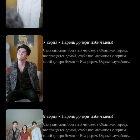
Самуэля, рвёт подарки и документы. Позже, придя на
встречу с будущим тестем, они в ужасе узнают — тот
самый «незнакомец» и есть Самуэль!
7 серия - Парень дочери избил меня!
Самуэль, самый богатый человек в Облачном городе,
возвращается домой, чтобы познакомиться с парнем
своей дочери Ясмин — Ксандером. Однако случайное
фото с объятиями приводит к недоразумению: Ксандер
принимает Самуэля за соперника. Его семья избивает
Самуэля, рвёт подарки и документы. Позже, придя на
встречу с будущим тестем, они в ужасе узнают — тот
самый «незнакомец» и есть Самуэль!
8 серия - Парень дочери избил меня!
Самуэль, самый богатый человек в Облачном городе,
возвращается домой, чтобы познакомиться с парнем
своей дочери Ясмин — Ксандером. Однако случайное