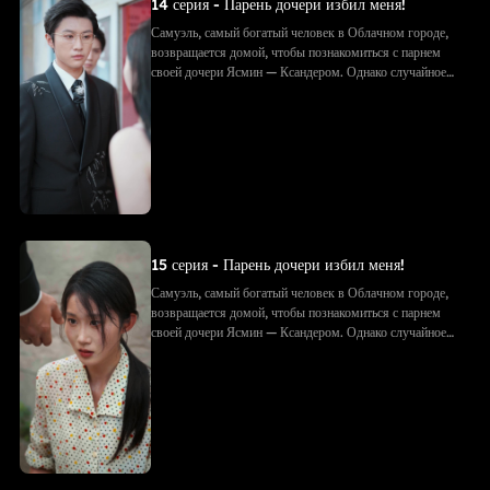
14 серия - Парень дочери избил меня!
Самуэль, самый богатый человек в Облачном городе,
возвращается домой, чтобы познакомиться с парнем
своей дочери Ясмин — Ксандером. Однако случайное
фото с объятиями приводит к недоразумению: Ксандер
принимает Самуэля за соперника. Его семья избивает
Самуэля, рвёт подарки и документы. Позже, придя на
встречу с будущим тестем, они в ужасе узнают — тот
самый «незнакомец» и есть Самуэль!
15 серия - Парень дочери избил меня!
Самуэль, самый богатый человек в Облачном городе,
возвращается домой, чтобы познакомиться с парнем
своей дочери Ясмин — Ксандером. Однако случайное
фото с объятиями приводит к недоразумению: Ксандер
принимает Самуэля за соперника. Его семья избивает
Самуэля, рвёт подарки и документы. Позже, придя на
встречу с будущим тестем, они в ужасе узнают — тот
самый «незнакомец» и есть Самуэль!