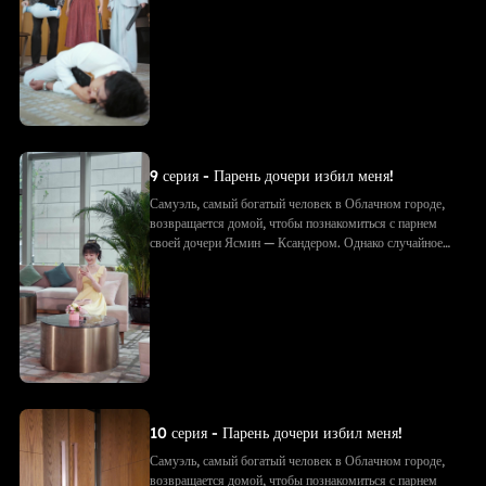
фото с объятиями приводит к недоразумению: Ксандер
принимает Самуэля за соперника. Его семья избивает
Самуэля, рвёт подарки и документы. Позже, придя на
встречу с будущим тестем, они в ужасе узнают — тот
самый «незнакомец» и есть Самуэль!
9 серия - Парень дочери избил меня!
Самуэль, самый богатый человек в Облачном городе,
возвращается домой, чтобы познакомиться с парнем
своей дочери Ясмин — Ксандером. Однако случайное
фото с объятиями приводит к недоразумению: Ксандер
принимает Самуэля за соперника. Его семья избивает
Самуэля, рвёт подарки и документы. Позже, придя на
встречу с будущим тестем, они в ужасе узнают — тот
самый «незнакомец» и есть Самуэль!
10 серия - Парень дочери избил меня!
Самуэль, самый богатый человек в Облачном городе,
возвращается домой, чтобы познакомиться с парнем