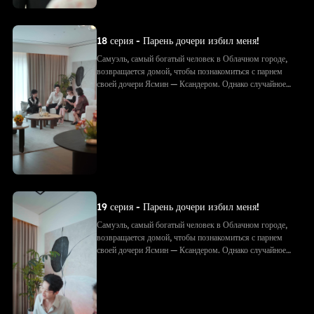
18 серия - Парень дочери избил меня!
Самуэль, самый богатый человек в Облачном городе,
возвращается домой, чтобы познакомиться с парнем
своей дочери Ясмин — Ксандером. Однако случайное
фото с объятиями приводит к недоразумению: Ксандер
принимает Самуэля за соперника. Его семья избивает
Самуэля, рвёт подарки и документы. Позже, придя на
встречу с будущим тестем, они в ужасе узнают — тот
самый «незнакомец» и есть Самуэль!
19 серия - Парень дочери избил меня!
Самуэль, самый богатый человек в Облачном городе,
возвращается домой, чтобы познакомиться с парнем
своей дочери Ясмин — Ксандером. Однако случайное
фото с объятиями приводит к недоразумению: Ксандер
принимает Самуэля за соперника. Его семья избивает
Самуэля, рвёт подарки и документы. Позже, придя на
встречу с будущим тестем, они в ужасе узнают — тот
самый «незнакомец» и есть Самуэль!