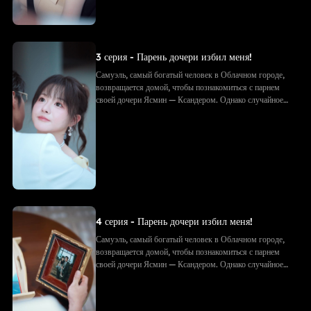
3 серия - Парень дочери избил меня!
Самуэль, самый богатый человек в Облачном городе,
возвращается домой, чтобы познакомиться с парнем
своей дочери Ясмин — Ксандером. Однако случайное
фото с объятиями приводит к недоразумению: Ксандер
принимает Самуэля за соперника. Его семья избивает
Самуэля, рвёт подарки и документы. Позже, придя на
встречу с будущим тестем, они в ужасе узнают — тот
самый «незнакомец» и есть Самуэль!
4 серия - Парень дочери избил меня!
Самуэль, самый богатый человек в Облачном городе,
возвращается домой, чтобы познакомиться с парнем
своей дочери Ясмин — Ксандером. Однако случайное
фото с объятиями приводит к недоразумению: Ксандер
принимает Самуэля за соперника. Его семья избивает
Самуэля, рвёт подарки и документы. Позже, придя на