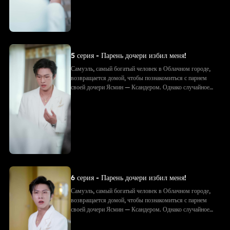
встречу с будущим тестем, они в ужасе узнают — тот
самый «незнакомец» и есть Самуэль!
5 серия - Парень дочери избил меня!
Самуэль, самый богатый человек в Облачном городе,
возвращается домой, чтобы познакомиться с парнем
своей дочери Ясмин — Ксандером. Однако случайное
фото с объятиями приводит к недоразумению: Ксандер
принимает Самуэля за соперника. Его семья избивает
Самуэля, рвёт подарки и документы. Позже, придя на
встречу с будущим тестем, они в ужасе узнают — тот
самый «незнакомец» и есть Самуэль!
6 серия - Парень дочери избил меня!
Самуэль, самый богатый человек в Облачном городе,
возвращается домой, чтобы познакомиться с парнем
своей дочери Ясмин — Ксандером. Однако случайное
фото с объятиями приводит к недоразумению: Ксандер
принимает Самуэля за соперника. Его семья избивает