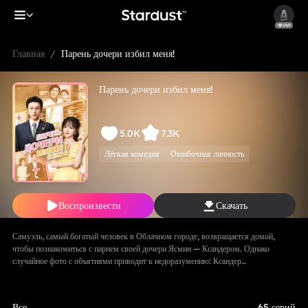
Главная
/
Парень дочери избил меня!
Парень дочери избил меня!
5.0K
7.3K
Лёгкая комедия
Ошибочная личность
Воспроизвести
Скачать
Самуэль, самый богатый человек в Облачном городе, возвращается домой,
чтобы познакомиться с парнем своей дочери Ясмин — Ксандером. Однако
случайное фото с объятиями приводит к недоразумению: Ксандер
принимает Самуэля за соперника. Его семья избивает Самуэля, рвёт
подарки и документы. Позже, придя на встречу с будущим тестем, они в
ужасе узнают — тот самый «незнакомец» и есть Самуэль!
Все
65 серий