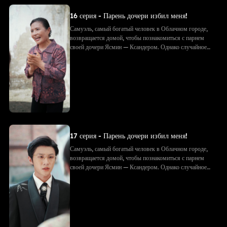
16 серия - Парень дочери избил меня!
Самуэль, самый богатый человек в Облачном городе,
возвращается домой, чтобы познакомиться с парнем
своей дочери Ясмин — Ксандером. Однако случайное
фото с объятиями приводит к недоразумению: Ксандер
принимает Самуэля за соперника. Его семья избивает
Самуэля, рвёт подарки и документы. Позже, придя на
встречу с будущим тестем, они в ужасе узнают — тот
самый «незнакомец» и есть Самуэль!
17 серия - Парень дочери избил меня!
Самуэль, самый богатый человек в Облачном городе,
возвращается домой, чтобы познакомиться с парнем
своей дочери Ясмин — Ксандером. Однако случайное
фото с объятиями приводит к недоразумению: Ксандер
принимает Самуэля за соперника. Его семья избивает
Самуэля, рвёт подарки и документы. Позже, придя на
встречу с будущим тестем, они в ужасе узнают — тот
самый «незнакомец» и есть Самуэль!