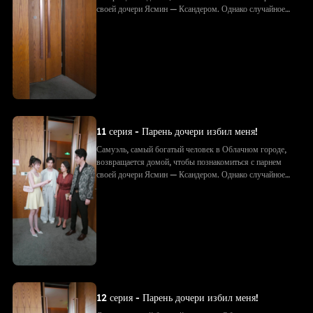
своей дочери Ясмин — Ксандером. Однако случайное
фото с объятиями приводит к недоразумению: Ксандер
принимает Самуэля за соперника. Его семья избивает
Самуэля, рвёт подарки и документы. Позже, придя на
встречу с будущим тестем, они в ужасе узнают — тот
самый «незнакомец» и есть Самуэль!
11 серия - Парень дочери избил меня!
Самуэль, самый богатый человек в Облачном городе,
возвращается домой, чтобы познакомиться с парнем
своей дочери Ясмин — Ксандером. Однако случайное
фото с объятиями приводит к недоразумению: Ксандер
принимает Самуэля за соперника. Его семья избивает
Самуэля, рвёт подарки и документы. Позже, придя на
встречу с будущим тестем, они в ужасе узнают — тот
самый «незнакомец» и есть Самуэль!
12 серия - Парень дочери избил меня!