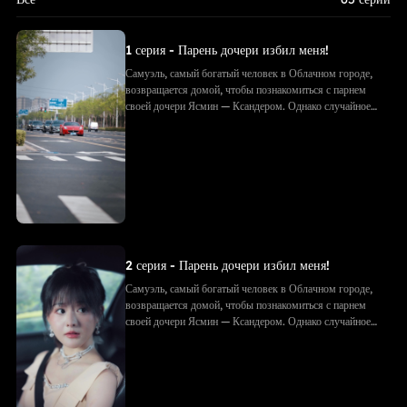
1 серия - Парень дочери избил меня!
Самуэль, самый богатый человек в Облачном городе,
возвращается домой, чтобы познакомиться с парнем
своей дочери Ясмин — Ксандером. Однако случайное
фото с объятиями приводит к недоразумению: Ксандер
принимает Самуэля за соперника. Его семья избивает
Самуэля, рвёт подарки и документы. Позже, придя на
встречу с будущим тестем, они в ужасе узнают — тот
самый «незнакомец» и есть Самуэль!
2 серия - Парень дочери избил меня!
Самуэль, самый богатый человек в Облачном городе,
возвращается домой, чтобы познакомиться с парнем
своей дочери Ясмин — Ксандером. Однако случайное
фото с объятиями приводит к недоразумению: Ксандер
принимает Самуэля за соперника. Его семья избивает
Самуэля, рвёт подарки и документы. Позже, придя на
встречу с будущим тестем, они в ужасе узнают — тот
самый «незнакомец» и есть Самуэль!