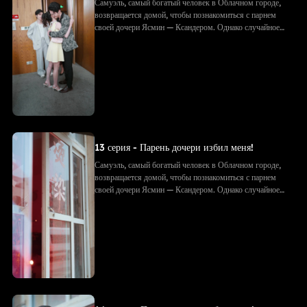
Самуэль, самый богатый человек в Облачном городе,
возвращается домой, чтобы познакомиться с парнем
своей дочери Ясмин — Ксандером. Однако случайное
фото с объятиями приводит к недоразумению: Ксандер
принимает Самуэля за соперника. Его семья избивает
Самуэля, рвёт подарки и документы. Позже, придя на
встречу с будущим тестем, они в ужасе узнают — тот
самый «незнакомец» и есть Самуэль!
13 серия - Парень дочери избил меня!
Самуэль, самый богатый человек в Облачном городе,
возвращается домой, чтобы познакомиться с парнем
своей дочери Ясмин — Ксандером. Однако случайное
фото с объятиями приводит к недоразумению: Ксандер
принимает Самуэля за соперника. Его семья избивает
Самуэля, рвёт подарки и документы. Позже, придя на
встречу с будущим тестем, они в ужасе узнают — тот
самый «незнакомец» и есть Самуэль!