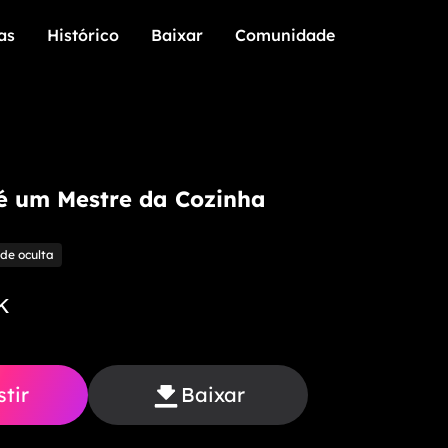
as
Histórico
Baixar
Comunidade
as
Histórico
Baixar
Comunidade
é um Mestre da Cozinha
de oculta
K
stir
Baixar