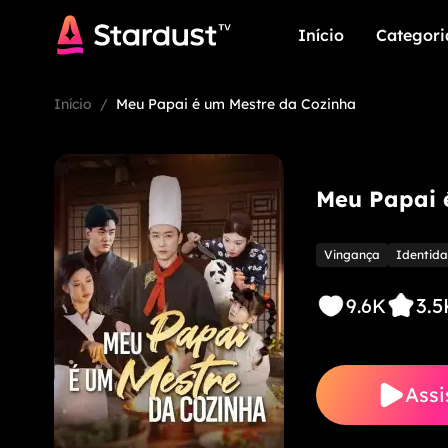
Início
Categori
Início
Categori
Início
/
Meu Papai é um Mestre da Cozinha
Meu Papai 
Vingança
Identida
3.5
9.6K
Assi