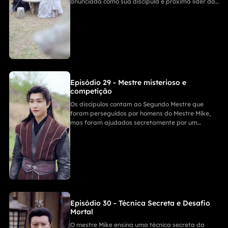
anunciada como sua discípula e próxima líder da
Seita da Espada. Ela recebe uma Pílula
Estabilizadora de Alma e questiona quem tem
autoridade total na seita; no final, alguém chama
por ela e Nathan.
Episódio 29 - Mestre misterioso e
competição
Os discípulos contam ao Segundo Mestre que
foram perseguidos por homens do Mestre Mike,
mas foram ajudados secretamente por um
mestre misterioso. Eles discutem a brutal
Competição da Seita (que ocorre a cada século),
um discípulo está determinado a ganhar o
primeiro lugar, com pistas sobre o Mestre
Harrison e a família Ning.
Episódio 30 - Técnica Secreta e Desafio
Mortal
O mestre Mike ensina uma técnica secreta da