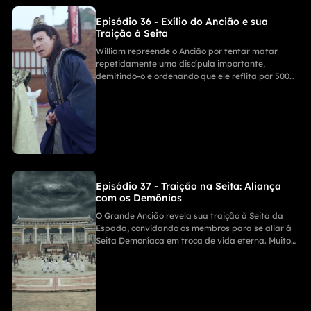
Episódio 36 - Exílio do Ancião e sua
Traição à Seita
William repreende o Ancião por tentar matar
repetidamente uma discípula importante,
demitindo-o e ordenando que ele reflita por 500
anos no Penhasco do Arrependimento. O Ancião
revela ter se juntado à Seita Demoníaca do Caos,
acusando a seita de nunca ter confiado nele,
gerando um confronto cheio de tensão.
Episódio 37 - Traição na Seita: Aliança
com os Demônios
O Grande Ancião revela sua traição à Seita da
Espada, convidando os membros para se aliar à
Seita Demoníaca em troca de vida eterna. Muitos
se rendem, mas alguns resistem furiosamente. Os
traidores ameaçam eliminar quem se negue a
submeter-se, anunciando que o exército
demoníaco chegará em breve.