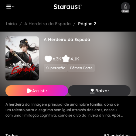
Início
/
A Herdeira da Espada
/
Página 2
A Herdeira da Espada
6.3K
4.1K
Superação
Fêmea Forte
Assistir
Baixar
A herdeira da linhagem principal de uma nobre família, dona de
um talento para a esgrima sem igual através das eras, nasceu
com uma limitação cognitiva, como se alvo da inveja divina. Após
tornar-se discípula de uma lendária mestra espadachim, ela
dominou técnicas de combate insuperáveis. Em seu retorno,
encontrou sua família oprimida por um ramo secundário do clã,
Todos
50 episódios