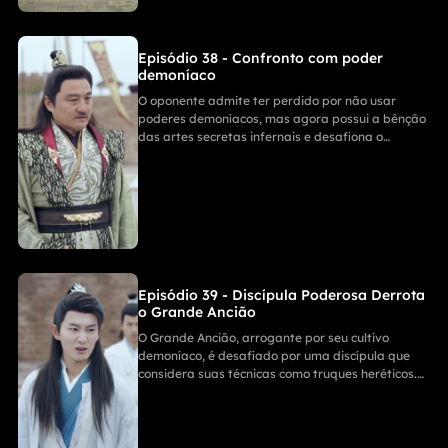
Episódio 38 - Confronto com poder
demoníaco
O oponente admite ter perdido por não usar
poderes demoníacos, mas agora possui a bênção
das artes secretas infernais e desafiona o
protagonista. Ele ameaça matar todos que o
ofendem, inclusive a Ancestral, e o Segundo
Mestre Nathan entra em cena, provocando-o e
exigindo que se ajoelhe para seu mestre, criando
um clima de tensão palpável.
Episódio 39 - Discípula Poderosa Derrota
o Grande Ancião
O Grande Ancião, arrogante por seu cultivo
demoníaco, é desafiado por uma discípula que
considera suas técnicas como truques heréticos.
Ela surpreende ao controlar sete espadas
simultaneamente, revelando um poder superior. O
ancião é derrotado e implora por misericórdia,
uma reviravolta cheia de ação!