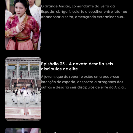
O Grande Ancião, comandante da Seita da
Espada, obriga Nicolette a escolher entre lutar ou
abandonar a seita, ameaçando exterminar sua
família e discípulos. Depois de receber uma pílula
estabilizadora de alma, ela enfrenta seu
adversário, que prepara um golpe mortal que
pode levar à sua morte.
Episódio 33 - A novata desafia seis
discípulos de elite
A jovem, que de repente exibe uma poderosa
intenção de espada, despreza a arrogança dos
outros e desafia seis discípulos de elite do Ancião
Chefe sozinha. A batalha emocionante de um
contra seis está prestes a começar; descubra se
ela conseguirá vencer e silenciar todos os céticos.