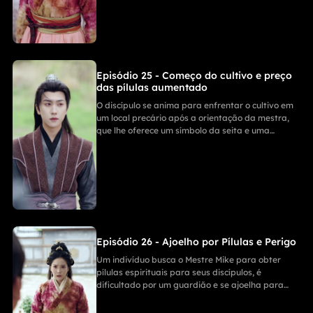
instituição, com a chegada de personagens
importantes que aumentam a tensão.
Episódio 25 - Começo do cultivo e preço
das pílulas aumentado
O discípulo se anima para enfrentar o cultivo em
um local precário após a orientação da mestra,
que lhe oferece um símbolo da seita e uma
técnica de espada básica. Quando a mestra vai
trocar por pílulas espirituais para auxiliar os
discípulos, descobre que o preço foi elevado 100
vezes por ordem do Sr. Miguel.
Episódio 26 - Ajoelho por Pílulas e Perigo
Um indivíduo busca o Mestre Mike para obter
pílulas espirituais para seus discípulos, é
dificultado por um guardião e se ajoelha para
implorar. Ao pedir, descobre que seus discípulos
podem estar em perigo, e pessoas chegam para