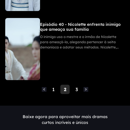
Episódio 40 - Nicolette enfrenta inimigo
que ameaça sua família
O inimigo usa o mestre e o irmão de Nicolette
para ameaçá-la, alegando pertencer à seita
demoníaca e adotar seus métodos. Nicolette,
proclamada mestra de todas as espadas, avisa
que toda a seita pagará se seus entes queridos
forem machucados, e desafia qualquer um que
ouse atacá-la.
1
2
3
Baixe agora para aproveitar mais dramas
curtos incríveis e únicos