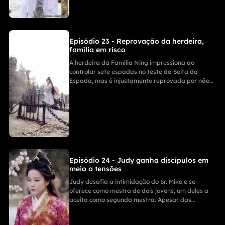
Episódio 23 - Reprovação da herdeira,
família em risco
A herdeira da Família Ning impressiona ao
controlar sete espadas no teste da Seita da
Espada, mas é injustamente reprovada por não
cumprir o tempo mínimo exigido. Rivais zombam
dela e ameaçam o destino da família, até que
uma voz inesperada surge oferecendo esperança.
Episódio 24 - Judy ganha discípulos em
meio a tensões
Judy desafia a intimidação do Sr. Mike e se
oferece como mestra de dois jovens; um deles a
aceita como segunda mestra. Apesar das
dúvidas sobre sua capacidade na Seita da
Espada, ela leva os discípulos para conhecer a