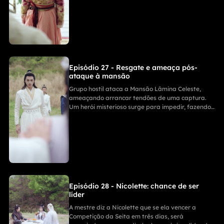
enfrentá-lo, criando alta tensão e mistério.
Episódio 27 - Resgate e ameaça pós-
ataque à mansão
Grupo hostil ataca a Mansão Lâmina Celeste,
ameaçando arrancar tendões de uma captura.
Um herói misterioso surge para impedir, fazendo
os agressores recuarem — mas eles prometem
vingança após a Competição da Seita em três
dias. A vítima agradece profundamente ao seu
salvador.
Episódio 28 - Nicolette: chance de ser
líder
A mestre diz a Nicolette que se ela vencer a
Competição da Seita em três dias, será