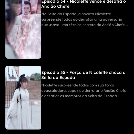
Episódio 34 - Nicolette vence e desafia o
Ancião Chefe
Na Seita da Espada, a novata Nicolette
surpreende todos ao derrotar uma adversária
que usava uma técnica secreta do Ancião Chefe.
Quando este xinga seu discípulo por perder, ela o
desafia diretamente, ignorando seu status de
segundo mais poderoso da seita. A tensão está
no auge!
Episódio 35 - Força de Nicolette choca a
Seita da Espada
Nicolette surpreende todos com sua força
avassaladora, capaz de derrotar o Ancião Chefe
e desafiar os membros da Seita da Espada.
Quando os anciãos pedem ao Líder da Seita que
a punisse por agredir colegas e anciãos, ela se
mostra arrogante e diz que também enfrentará
ele, gerando um confronto cheio de tensão e ação.