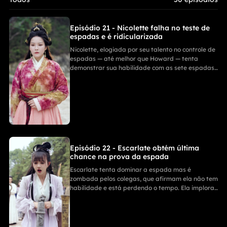
em meio a uma perigosa disputa pelo poder. Sua casa sofria
constantes humilhações e, para piorar, um clã rival formidável
buscou vingança, deixando sua família em situação crítica. Como
Episódio 21 - Nicolette falha no teste de
esta jovem reverterá o desespero, guiará sua família ao
espadas e é ridicularizada
ressurgimento e imporá sua supremacia marcial sobre todos?
Nicolette, elogiada por seu talento no controle de
espadas — até melhor que Howard — tenta
demonstrar sua habilidade com as sete espadas
do Sr. Harrison. Falha miseravelmente, sendo
ridicularizada como "idiota" junto de seu irmão e
desclassificada, gerando fortes tensões entre os
personagens.
Episódio 22 - Escarlate obtém última
chance na prova da espada
Escarlate tenta dominar a espada mas é
zombada pelos colegas, que afirmam ela não tem
habilidade e está perdendo o tempo. Ela implora
por outra oportunidade, consegue uma última
chance e se prepara para tentar novamente, sob
a ameaça de ser expulsa se falhar.