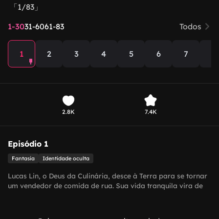
「1/83」
1-30
31-60
61-83
Todos
1
2
3
4
5
6
7
8
2.8K
7.4K
Episódio 1
Fantasia
Identidade oculta
Lucas Lin, o Deus da Culinária, desce à Terra para se tornar
um vendedor de comida de rua. Sua vida tranquila vira de
cabeça para baixo quando a sedutora raposa Flora Hu
invade seu carrinho. Ela descobre que a "ração de cachorro"
que ele faz sem esforço é, na verdade, Pílulas Douradas