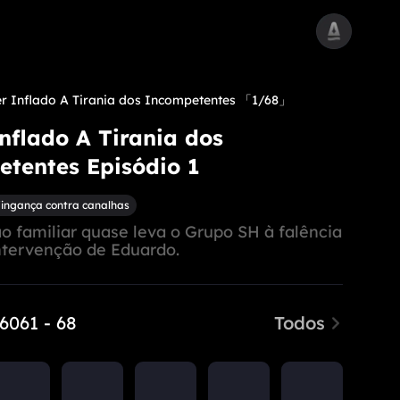
r Inflado A Tirania dos Incompetentes
「1/68」
nflado A Tirania dos
tentes Episódio 1
ingança contra canalhas
o familiar quase leva o Grupo SH à falência
ntervenção de Eduardo.
 60
61 - 68
Todos