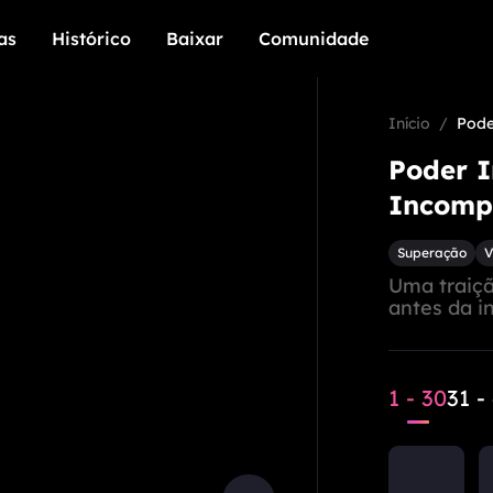
as
Histórico
Baixar
Comunidade
as
Histórico
Baixar
Comunidade
Início
/
Pode
Poder I
Incompe
Superação
V
Uma traiçã
antes da i
1 - 30
31 -