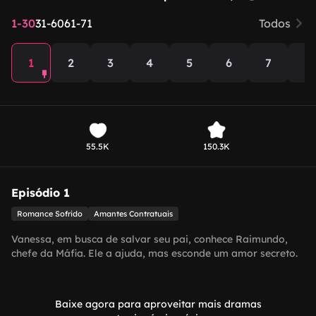
1-30
31-60
61-71
Todos
1
2
3
4
5
6
7
8
55.5K
150.3K
Episódio 1
Romance Sofrido
Amantes Contratuais
Vanessa, em busca de salvar seu pai, conhece Raimundo,
chefe da Máfia. Ele a ajuda, mas esconde um amor secreto.
Como eles superarão o conflito entre dinheiro e amor?
Baixe agora para aproveitar mais dramas