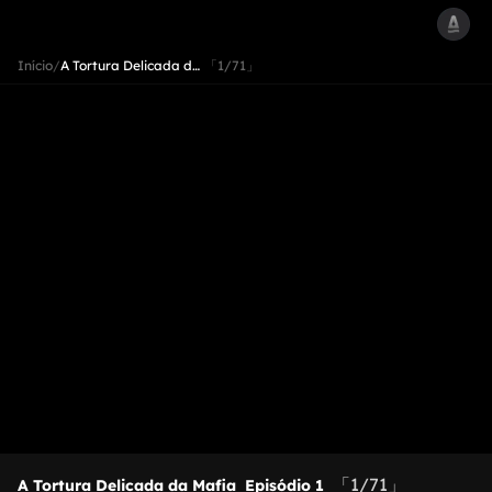
Início
/
A Tortura Delicada d…
「1/71」
「1/71」
A Tortura Delicada da Mafia
Episódio 1