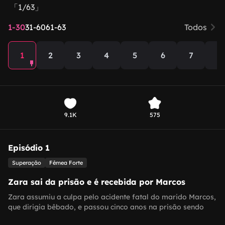
「1/63」
1-30
31-60
61-63
Todos
1
2
3
4
5
6
7
8
9.1K
575
Episódio 1
Superação
Fêmea Forte
Zara sai da prisão e é recebida por Marcos
Zara assumiu a culpa pelo acidente fatal do marido Marcos,
que dirigia bêbado, e passou cinco anos na prisão sendo
espancada, abusada e torturada. Ao sair, Marcos a recebe e