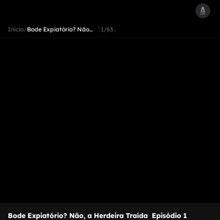
Início
/
Bode Expiatório? Não…
「1/63」
Bode Expiatório? Não, a Herdeira Traída
Episódio 1