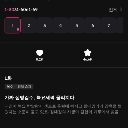
1-30
31-60
61-69
전체
1
2
3
4
5
6
7
8
8.2K
46.6K
1화
복수
정체 숨김
가짜 십방검주, 북요세력 물리치다
대연이 북요 탁발왕자 생포로 혼란에 빠지고 팔대염라가 감옥을 털
겠다는 소문이 돌고 있죠. 김대감의 사생아 김헌이 기루에서 빚을
갚다 북요세력과 마주치자, 갑자기 가짜 십방검주가 나타나 긴장감
을 선사합니다!