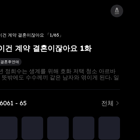
 이건 계약 결혼이잖아요
「1/65」
 이건 계약 결혼이잖아요 1화
선결혼후연애
년 정희수는 생계를 위해 호화 저택 청소 아르바
 뜻밖에도 수수께끼 같은 남자와 엮이게 된다. 일
서야 그 남자가 바로 자신의 학교에 초빙된 냉철하
린 특임 교수이자, 상업 제국을 손에 쥔 육씨 그룹
임을 알고 경악한다. 한쪽으로는 동생의 중병을
 천문학적 수술비가 코앞에 닥치고, 다른 한쪽으
 60
61 - 65
전체
러운 임신이라는 청천벽력이 겹친다. 갈 곳 없이
에 몰린 정희수는 결국 육하진과 혼인 계약서에