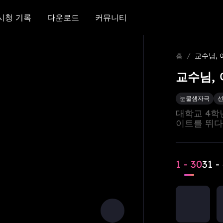
시청 기록
다운로드
커뮤니티
시청 기록
다운로드
커뮤니티
홈
/
교수님,
교수님,
눈물샘자극
대학교 4학
이트를 뛰다
이 있고 나
고 귀기 어
총수 육하진
고치기 위한
1 - 30
31 -
로는 갑작스
막다른 골목
서명한다.