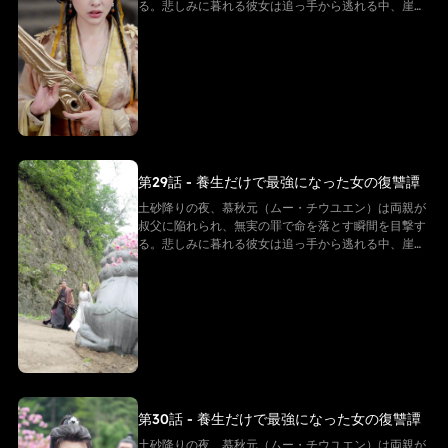
る。悲しみに暮れる彼女は追っ手から逃れる中、崖か
ら転落してしまう。だが、彼女は「白尊者」と呼ばれ
る隠遁の仙に救われる。復讐を誓う慕秋元は修行を懇
願するが、白尊者が授けたのは「ただの養生法」。
──そう思われていた。 その“養生功”こそ、実は仙界
最上級の秘法。そして慕秋元の身体は、万年に一度の
「先天仙体」だった。
第29話 - 養生だけで最強になった女の復讐譚
土砂降りの夜、慕秋元（ムー・チウユエン）は両親が
叔父に陥れられ、無実の罪で命を落とす瞬間を目撃す
る。悲しみに暮れる彼女は追っ手から逃れる中、崖か
ら転落してしまう。だが、彼女は「白尊者」と呼ばれ
る隠遁の仙に救われる。復讐を誓う慕秋元は修行を懇
願するが、白尊者が授けたのは「ただの養生法」。
──そう思われていた。 その“養生功”こそ、実は仙界
最上級の秘法。そして慕秋元の身体は、万年に一度の
「先天仙体」だった。
第30話 - 養生だけで最強になった女の復讐譚
土砂降りの夜、慕秋元（ムー・チウユエン）は両親が