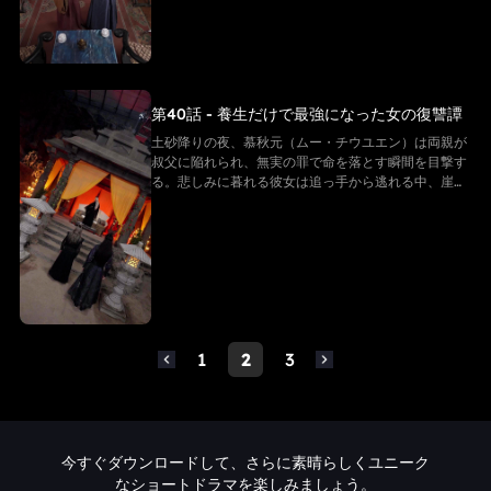
──そう思われていた。 その“養生功”こそ、実は仙界
最上級の秘法。そして慕秋元の身体は、万年に一度の
「先天仙体」だった。
第40話 - 養生だけで最強になった女の復讐譚
土砂降りの夜、慕秋元（ムー・チウユエン）は両親が
叔父に陥れられ、無実の罪で命を落とす瞬間を目撃す
る。悲しみに暮れる彼女は追っ手から逃れる中、崖か
ら転落してしまう。だが、彼女は「白尊者」と呼ばれ
る隠遁の仙に救われる。復讐を誓う慕秋元は修行を懇
願するが、白尊者が授けたのは「ただの養生法」。
──そう思われていた。 その“養生功”こそ、実は仙界
最上級の秘法。そして慕秋元の身体は、万年に一度の
「先天仙体」だった。
1
2
3
今すぐダウンロードして、さらに素晴らしくユニーク
なショートドラマを楽しみましょう。