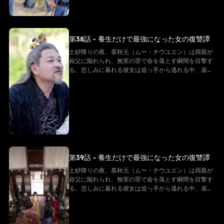
「先天仙体」だった。
第38話 - 養生だけで最強になった女の復讐譚
土砂降りの夜、慕秋元（ムー・チウユエン）は両親が
叔父に陥れられ、無実の罪で命を落とす瞬間を目撃す
る。悲しみに暮れる彼女は追っ手から逃れる中、崖か
ら転落してしまう。だが、彼女は「白尊者」と呼ばれ
る隠遁の仙に救われる。復讐を誓う慕秋元は修行を懇
願するが、白尊者が授けたのは「ただの養生法」。
──そう思われていた。 その“養生功”こそ、実は仙界
最上級の秘法。そして慕秋元の身体は、万年に一度の
「先天仙体」だった。
第39話 - 養生だけで最強になった女の復讐譚
土砂降りの夜、慕秋元（ムー・チウユエン）は両親が
叔父に陥れられ、無実の罪で命を落とす瞬間を目撃す
る。悲しみに暮れる彼女は追っ手から逃れる中、崖か
ら転落してしまう。だが、彼女は「白尊者」と呼ばれ
る隠遁の仙に救われる。復讐を誓う慕秋元は修行を懇
願するが、白尊者が授けたのは「ただの養生法」。