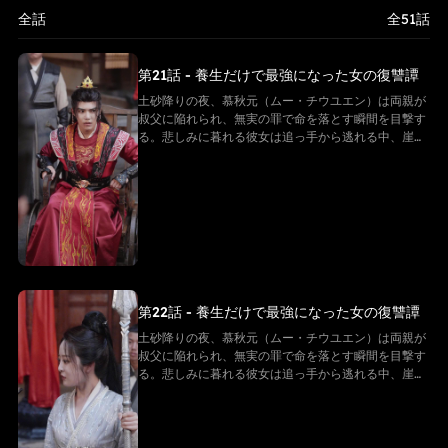
功”こそ、実は仙界最上級の秘法。そして慕秋元の身体は、万年に一度
全話
全51話
の「先天仙体」だった。
第21話 - 養生だけで最強になった女の復讐譚
土砂降りの夜、慕秋元（ムー・チウユエン）は両親が
叔父に陥れられ、無実の罪で命を落とす瞬間を目撃す
る。悲しみに暮れる彼女は追っ手から逃れる中、崖か
ら転落してしまう。だが、彼女は「白尊者」と呼ばれ
る隠遁の仙に救われる。復讐を誓う慕秋元は修行を懇
願するが、白尊者が授けたのは「ただの養生法」。
──そう思われていた。 その“養生功”こそ、実は仙界
最上級の秘法。そして慕秋元の身体は、万年に一度の
「先天仙体」だった。
第22話 - 養生だけで最強になった女の復讐譚
土砂降りの夜、慕秋元（ムー・チウユエン）は両親が
叔父に陥れられ、無実の罪で命を落とす瞬間を目撃す
る。悲しみに暮れる彼女は追っ手から逃れる中、崖か
ら転落してしまう。だが、彼女は「白尊者」と呼ばれ
る隠遁の仙に救われる。復讐を誓う慕秋元は修行を懇
願するが、白尊者が授けたのは「ただの養生法」。
──そう思われていた。 その“養生功”こそ、実は仙界