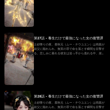
る隠遁の仙に救われる。復讐を誓う慕秋元は修行を懇
願するが、白尊者が授けたのは「ただの養生法」。
──そう思われていた。 その“養生功”こそ、実は仙界
最上級の秘法。そして慕秋元の身体は、万年に一度の
「先天仙体」だった。
第27話 - 養生だけで最強になった女の復讐譚
土砂降りの夜、慕秋元（ムー・チウユエン）は両親が
叔父に陥れられ、無実の罪で命を落とす瞬間を目撃す
る。悲しみに暮れる彼女は追っ手から逃れる中、崖か
ら転落してしまう。だが、彼女は「白尊者」と呼ばれ
る隠遁の仙に救われる。復讐を誓う慕秋元は修行を懇
願するが、白尊者が授けたのは「ただの養生法」。
──そう思われていた。 その“養生功”こそ、実は仙界
最上級の秘法。そして慕秋元の身体は、万年に一度の
「先天仙体」だった。
第28話 - 養生だけで最強になった女の復讐譚
土砂降りの夜、慕秋元（ムー・チウユエン）は両親が
叔父に陥れられ、無実の罪で命を落とす瞬間を目撃す