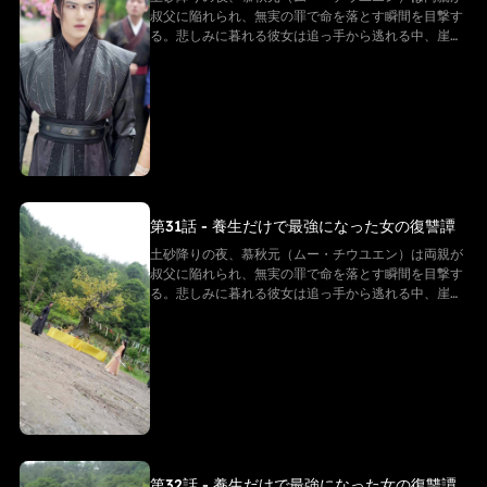
叔父に陥れられ、無実の罪で命を落とす瞬間を目撃す
る。悲しみに暮れる彼女は追っ手から逃れる中、崖か
ら転落してしまう。だが、彼女は「白尊者」と呼ばれ
る隠遁の仙に救われる。復讐を誓う慕秋元は修行を懇
願するが、白尊者が授けたのは「ただの養生法」。
──そう思われていた。 その“養生功”こそ、実は仙界
最上級の秘法。そして慕秋元の身体は、万年に一度の
「先天仙体」だった。
第31話 - 養生だけで最強になった女の復讐譚
土砂降りの夜、慕秋元（ムー・チウユエン）は両親が
叔父に陥れられ、無実の罪で命を落とす瞬間を目撃す
る。悲しみに暮れる彼女は追っ手から逃れる中、崖か
ら転落してしまう。だが、彼女は「白尊者」と呼ばれ
る隠遁の仙に救われる。復讐を誓う慕秋元は修行を懇
願するが、白尊者が授けたのは「ただの養生法」。
──そう思われていた。 その“養生功”こそ、実は仙界
最上級の秘法。そして慕秋元の身体は、万年に一度の
「先天仙体」だった。
第32話 - 養生だけで最強になった女の復讐譚