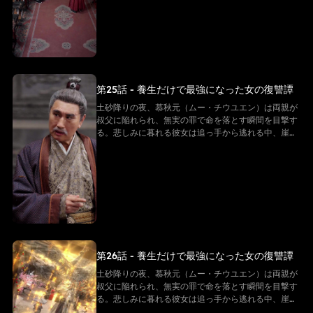
願するが、白尊者が授けたのは「ただの養生法」。
──そう思われていた。 その“養生功”こそ、実は仙界
最上級の秘法。そして慕秋元の身体は、万年に一度の
「先天仙体」だった。
第25話 - 養生だけで最強になった女の復讐譚
土砂降りの夜、慕秋元（ムー・チウユエン）は両親が
叔父に陥れられ、無実の罪で命を落とす瞬間を目撃す
る。悲しみに暮れる彼女は追っ手から逃れる中、崖か
ら転落してしまう。だが、彼女は「白尊者」と呼ばれ
る隠遁の仙に救われる。復讐を誓う慕秋元は修行を懇
願するが、白尊者が授けたのは「ただの養生法」。
──そう思われていた。 その“養生功”こそ、実は仙界
最上級の秘法。そして慕秋元の身体は、万年に一度の
「先天仙体」だった。
第26話 - 養生だけで最強になった女の復讐譚
土砂降りの夜、慕秋元（ムー・チウユエン）は両親が
叔父に陥れられ、無実の罪で命を落とす瞬間を目撃す
る。悲しみに暮れる彼女は追っ手から逃れる中、崖か
ら転落してしまう。だが、彼女は「白尊者」と呼ばれ