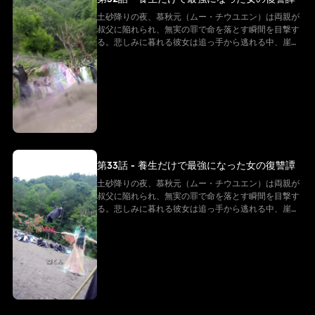
土砂降りの夜、慕秋元（ムー・チウユエン）は両親が
叔父に陥れられ、無実の罪で命を落とす瞬間を目撃す
る。悲しみに暮れる彼女は追っ手から逃れる中、崖か
ら転落してしまう。だが、彼女は「白尊者」と呼ばれ
る隠遁の仙に救われる。復讐を誓う慕秋元は修行を懇
願するが、白尊者が授けたのは「ただの養生法」。
──そう思われていた。 その“養生功”こそ、実は仙界
最上級の秘法。そして慕秋元の身体は、万年に一度の
「先天仙体」だった。
第33話 - 養生だけで最強になった女の復讐譚
土砂降りの夜、慕秋元（ムー・チウユエン）は両親が
叔父に陥れられ、無実の罪で命を落とす瞬間を目撃す
る。悲しみに暮れる彼女は追っ手から逃れる中、崖か
ら転落してしまう。だが、彼女は「白尊者」と呼ばれ
る隠遁の仙に救われる。復讐を誓う慕秋元は修行を懇
願するが、白尊者が授けたのは「ただの養生法」。
──そう思われていた。 その“養生功”こそ、実は仙界
最上級の秘法。そして慕秋元の身体は、万年に一度の
「先天仙体」だった。