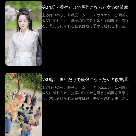
第34話 - 養生だけで最強になった女の復讐譚
土砂降りの夜、慕秋元（ムー・チウユエン）は両親が
叔父に陥れられ、無実の罪で命を落とす瞬間を目撃す
る。悲しみに暮れる彼女は追っ手から逃れる中、崖か
ら転落してしまう。だが、彼女は「白尊者」と呼ばれ
る隠遁の仙に救われる。復讐を誓う慕秋元は修行を懇
願するが、白尊者が授けたのは「ただの養生法」。
──そう思われていた。 その“養生功”こそ、実は仙界
最上級の秘法。そして慕秋元の身体は、万年に一度の
「先天仙体」だった。
第35話 - 養生だけで最強になった女の復讐譚
土砂降りの夜、慕秋元（ムー・チウユエン）は両親が
叔父に陥れられ、無実の罪で命を落とす瞬間を目撃す
る。悲しみに暮れる彼女は追っ手から逃れる中、崖か
ら転落してしまう。だが、彼女は「白尊者」と呼ばれ
る隠遁の仙に救われる。復讐を誓う慕秋元は修行を懇
願するが、白尊者が授けたのは「ただの養生法」。
──そう思われていた。 その“養生功”こそ、実は仙界
最上級の秘法。そして慕秋元の身体は、万年に一度の
「先天仙体」だった。