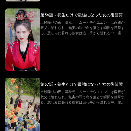
第36話 - 養生だけで最強になった女の復讐譚
土砂降りの夜、慕秋元（ムー・チウユエン）は両親が
叔父に陥れられ、無実の罪で命を落とす瞬間を目撃す
る。悲しみに暮れる彼女は追っ手から逃れる中、崖か
ら転落してしまう。だが、彼女は「白尊者」と呼ばれ
る隠遁の仙に救われる。復讐を誓う慕秋元は修行を懇
願するが、白尊者が授けたのは「ただの養生法」。
──そう思われていた。 その“養生功”こそ、実は仙界
最上級の秘法。そして慕秋元の身体は、万年に一度の
「先天仙体」だった。
第37話 - 養生だけで最強になった女の復讐譚
土砂降りの夜、慕秋元（ムー・チウユエン）は両親が
叔父に陥れられ、無実の罪で命を落とす瞬間を目撃す
る。悲しみに暮れる彼女は追っ手から逃れる中、崖か
ら転落してしまう。だが、彼女は「白尊者」と呼ばれ
る隠遁の仙に救われる。復讐を誓う慕秋元は修行を懇
願するが、白尊者が授けたのは「ただの養生法」。
──そう思われていた。 その“養生功”こそ、実は仙界
最上級の秘法。そして慕秋元の身体は、万年に一度の