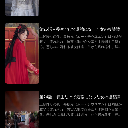
最上級の秘法。そして慕秋元の身体は、万年に一度の
「先天仙体」だった。
第23話 - 養生だけで最強になった女の復讐譚
土砂降りの夜、慕秋元（ムー・チウユエン）は両親が
叔父に陥れられ、無実の罪で命を落とす瞬間を目撃す
る。悲しみに暮れる彼女は追っ手から逃れる中、崖か
ら転落してしまう。だが、彼女は「白尊者」と呼ばれ
る隠遁の仙に救われる。復讐を誓う慕秋元は修行を懇
願するが、白尊者が授けたのは「ただの養生法」。
──そう思われていた。 その“養生功”こそ、実は仙界
最上級の秘法。そして慕秋元の身体は、万年に一度の
「先天仙体」だった。
第24話 - 養生だけで最強になった女の復讐譚
土砂降りの夜、慕秋元（ムー・チウユエン）は両親が
叔父に陥れられ、無実の罪で命を落とす瞬間を目撃す
る。悲しみに暮れる彼女は追っ手から逃れる中、崖か
ら転落してしまう。だが、彼女は「白尊者」と呼ばれ
る隠遁の仙に救われる。復讐を誓う慕秋元は修行を懇