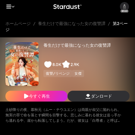
ホームページ
/
養生だけで最強になった女の復讐譚
/
第2ペー
ジ
養生だけで最強になった女の復讐譚
8.0K
2.9K
復讐/リベンジ
女傑
今すぐ再生
ダンロード
土砂降りの夜、慕秋元（ムー・チウユエン）は両親が叔父に陥れられ、
無実の罪で命を落とす瞬間を目撃する。悲しみに暮れる彼女は追っ手か
ら逃れる中、崖から転落してしまう。だが、彼女は「白尊者」と呼ばれ
る隠遁の仙に救われる。復讐を誓う慕秋元は修行を懇願するが、白尊者
が授けたのは「ただの養生法」。──そう思われていた。 その“養生