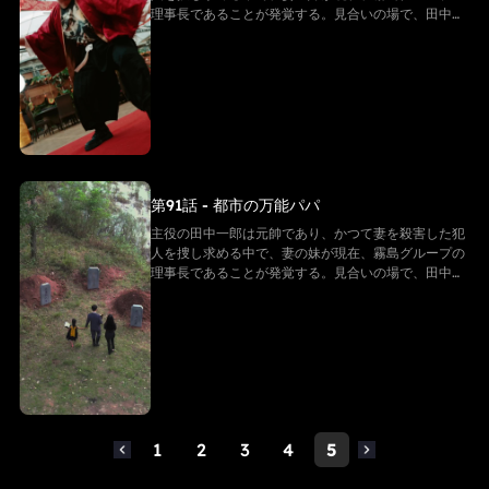
は黙々と奮闘し続け、多くの謎を解き明かしていく。
理事長であることが発覚する。見合いの場で、田中一
最後に、田中一郎は自らの身分を公表し、部下を率い
郎は霧島グループの理事長である山田雪子に出会う。
て国を守る。 この物語は、愛と闘いに満ちた壮大なド
山田雪子は田中一郎を自分の見合い相手だと勘違いす
ラマである。
るが、実は全くの勘違いであることが判明する。子供
は父親が新しい母親を見つけてくれるかどうかに期待
を寄せ、二人は成り行きで偽の夫婦となる。 山田雪子
が田中一郎の亡き妻の妹であるため、田中一郎は彼女
を密かに守り続けている。その間、二人は霧島グルー
プを守るため、小林グループとの闘争を繰り広げる。
そして、長年にわたる秘密がついに明らかになる。田
第91話 - 都市の万能パパ
中一郎が実はかつての伝説的な元帥であったことが判
明するのだ。真実を知った人々は驚きと敬意を抱き、
主役の田中一郎は元帥であり、かつて妻を殺害した犯
彼の勇敢さと地位を理解する。元帥として、田中一郎
人を捜し求める中で、妻の妹が現在、霧島グループの
は黙々と奮闘し続け、多くの謎を解き明かしていく。
理事長であることが発覚する。見合いの場で、田中一
最後に、田中一郎は自らの身分を公表し、部下を率い
郎は霧島グループの理事長である山田雪子に出会う。
て国を守る。 この物語は、愛と闘いに満ちた壮大なド
山田雪子は田中一郎を自分の見合い相手だと勘違いす
ラマである。
るが、実は全くの勘違いであることが判明する。子供
は父親が新しい母親を見つけてくれるかどうかに期待
を寄せ、二人は成り行きで偽の夫婦となる。 山田雪子
が田中一郎の亡き妻の妹であるため、田中一郎は彼女
を密かに守り続けている。その間、二人は霧島グルー
プを守るため、小林グループとの闘争を繰り広げる。
1
2
3
4
5
そして、長年にわたる秘密がついに明らかになる。田
中一郎が実はかつての伝説的な元帥であったことが判
明するのだ。真実を知った人々は驚きと敬意を抱き、