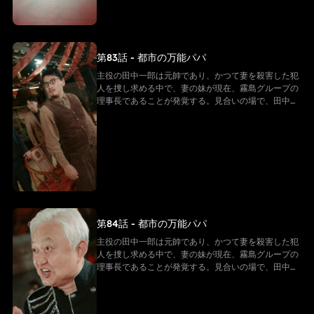
が田中一郎の亡き妻の妹であるため、田中一郎は彼女
を密かに守り続けている。その間、二人は霧島グルー
プを守るため、小林グループとの闘争を繰り広げる。
そして、長年にわたる秘密がついに明らかになる。田
第83話 - 都市の万能パパ
中一郎が実はかつての伝説的な元帥であったことが判
明するのだ。真実を知った人々は驚きと敬意を抱き、
主役の田中一郎は元帥であり、かつて妻を殺害した犯
彼の勇敢さと地位を理解する。元帥として、田中一郎
人を捜し求める中で、妻の妹が現在、霧島グループの
は黙々と奮闘し続け、多くの謎を解き明かしていく。
理事長であることが発覚する。見合いの場で、田中一
最後に、田中一郎は自らの身分を公表し、部下を率い
郎は霧島グループの理事長である山田雪子に出会う。
て国を守る。 この物語は、愛と闘いに満ちた壮大なド
山田雪子は田中一郎を自分の見合い相手だと勘違いす
ラマである。
るが、実は全くの勘違いであることが判明する。子供
は父親が新しい母親を見つけてくれるかどうかに期待
を寄せ、二人は成り行きで偽の夫婦となる。 山田雪子
が田中一郎の亡き妻の妹であるため、田中一郎は彼女
を密かに守り続けている。その間、二人は霧島グルー
プを守るため、小林グループとの闘争を繰り広げる。
そして、長年にわたる秘密がついに明らかになる。田
第84話 - 都市の万能パパ
中一郎が実はかつての伝説的な元帥であったことが判
明するのだ。真実を知った人々は驚きと敬意を抱き、
主役の田中一郎は元帥であり、かつて妻を殺害した犯
彼の勇敢さと地位を理解する。元帥として、田中一郎
人を捜し求める中で、妻の妹が現在、霧島グループの
は黙々と奮闘し続け、多くの謎を解き明かしていく。
理事長であることが発覚する。見合いの場で、田中一
最後に、田中一郎は自らの身分を公表し、部下を率い
郎は霧島グループの理事長である山田雪子に出会う。
て国を守る。 この物語は、愛と闘いに満ちた壮大なド
山田雪子は田中一郎を自分の見合い相手だと勘違いす
ラマである。
るが、実は全くの勘違いであることが判明する。子供