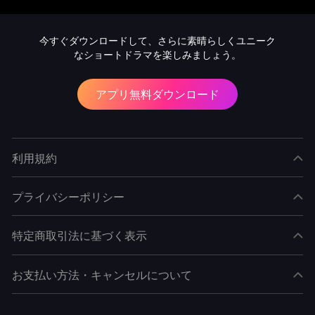
彼の勇敢さと地位を理解する。元帥として、田中一郎
は黙々と奮闘し続け、多くの謎を解き明かしていく。
最後に、田中一郎は自らの身分を公表し、部下を率い
今すぐダウンロードして、さらに素晴らしくユニーク
て国を守る。 この物語は、愛と闘いに満ちた壮大なド
なショートドラマを楽しみましょう。
ラマである。
アプリ無料ダウンロード
利用規約
プライバシーポリシー
特定商取引法に基づく表示
お支払い方法・キャンセルについて