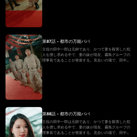
ラマである。
るが、実は全くの勘違いであることが判明する。子供
は父親が新しい母親を見つけてくれるかどうかに期待
を寄せ、二人は成り行きで偽の夫婦となる。 山田雪子
が田中一郎の亡き妻の妹であるため、田中一郎は彼女
を密かに守り続けている。その間、二人は霧島グルー
プを守るため、小林グループとの闘争を繰り広げる。
そして、長年にわたる秘密がついに明らかになる。田
第87話 - 都市の万能パパ
中一郎が実はかつての伝説的な元帥であったことが判
明するのだ。真実を知った人々は驚きと敬意を抱き、
主役の田中一郎は元帥であり、かつて妻を殺害した犯
彼の勇敢さと地位を理解する。元帥として、田中一郎
人を捜し求める中で、妻の妹が現在、霧島グループの
は黙々と奮闘し続け、多くの謎を解き明かしていく。
理事長であることが発覚する。見合いの場で、田中一
最後に、田中一郎は自らの身分を公表し、部下を率い
郎は霧島グループの理事長である山田雪子に出会う。
て国を守る。 この物語は、愛と闘いに満ちた壮大なド
山田雪子は田中一郎を自分の見合い相手だと勘違いす
ラマである。
るが、実は全くの勘違いであることが判明する。子供
は父親が新しい母親を見つけてくれるかどうかに期待
を寄せ、二人は成り行きで偽の夫婦となる。 山田雪子
が田中一郎の亡き妻の妹であるため、田中一郎は彼女
を密かに守り続けている。その間、二人は霧島グルー
プを守るため、小林グループとの闘争を繰り広げる。
そして、長年にわたる秘密がついに明らかになる。田
第88話 - 都市の万能パパ
中一郎が実はかつての伝説的な元帥であったことが判
明するのだ。真実を知った人々は驚きと敬意を抱き、
主役の田中一郎は元帥であり、かつて妻を殺害した犯
彼の勇敢さと地位を理解する。元帥として、田中一郎
人を捜し求める中で、妻の妹が現在、霧島グループの
は黙々と奮闘し続け、多くの謎を解き明かしていく。
理事長であることが発覚する。見合いの場で、田中一