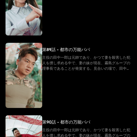
最後に、田中一郎は自らの身分を公表し、部下を率い
郎は霧島グループの理事長である山田雪子に出会う。
て国を守る。 この物語は、愛と闘いに満ちた壮大なド
山田雪子は田中一郎を自分の見合い相手だと勘違いす
ラマである。
るが、実は全くの勘違いであることが判明する。子供
は父親が新しい母親を見つけてくれるかどうかに期待
を寄せ、二人は成り行きで偽の夫婦となる。 山田雪子
が田中一郎の亡き妻の妹であるため、田中一郎は彼女
を密かに守り続けている。その間、二人は霧島グルー
プを守るため、小林グループとの闘争を繰り広げる。
そして、長年にわたる秘密がついに明らかになる。田
第89話 - 都市の万能パパ
中一郎が実はかつての伝説的な元帥であったことが判
明するのだ。真実を知った人々は驚きと敬意を抱き、
主役の田中一郎は元帥であり、かつて妻を殺害した犯
彼の勇敢さと地位を理解する。元帥として、田中一郎
人を捜し求める中で、妻の妹が現在、霧島グループの
は黙々と奮闘し続け、多くの謎を解き明かしていく。
理事長であることが発覚する。見合いの場で、田中一
最後に、田中一郎は自らの身分を公表し、部下を率い
郎は霧島グループの理事長である山田雪子に出会う。
て国を守る。 この物語は、愛と闘いに満ちた壮大なド
山田雪子は田中一郎を自分の見合い相手だと勘違いす
ラマである。
るが、実は全くの勘違いであることが判明する。子供
は父親が新しい母親を見つけてくれるかどうかに期待
を寄せ、二人は成り行きで偽の夫婦となる。 山田雪子
が田中一郎の亡き妻の妹であるため、田中一郎は彼女
を密かに守り続けている。その間、二人は霧島グルー
プを守るため、小林グループとの闘争を繰り広げる。
そして、長年にわたる秘密がついに明らかになる。田
第90話 - 都市の万能パパ
中一郎が実はかつての伝説的な元帥であったことが判
明するのだ。真実を知った人々は驚きと敬意を抱き、
主役の田中一郎は元帥であり、かつて妻を殺害した犯
彼の勇敢さと地位を理解する。元帥として、田中一郎
人を捜し求める中で、妻の妹が現在、霧島グループの