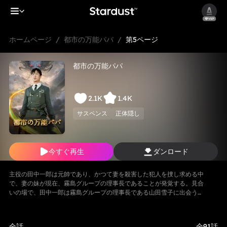
ホームページ
/
都市の万能パパ
/
第5ページ
都市の万能パパ
2.1K
1.4K
サスペンス
正体隠し
今すぐ再生
ダンロード
主役の田中一郎は元帥であり、かつて妻を殺害した犯人を捜し求める中
で、妻の妹が現在、霧島グループの理事長であることが発覚する。見合
いの場で、田中一郎は霧島グループの理事長である山田雪子に出会う。
山田雪子は田中一郎を自分の見合い相手だと勘違いするが、実は全くの
勘違いであることが判明する。子供は父親が新しい母親を見つけてくれ
るかどうかに期待を寄せ、二人は成り行きで偽の夫婦となる。 山田雪子
全話
全91話