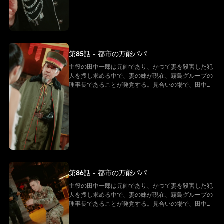
は父親が新しい母親を見つけてくれるかどうかに期待
を寄せ、二人は成り行きで偽の夫婦となる。 山田雪子
が田中一郎の亡き妻の妹であるため、田中一郎は彼女
を密かに守り続けている。その間、二人は霧島グルー
プを守るため、小林グループとの闘争を繰り広げる。
そして、長年にわたる秘密がついに明らかになる。田
第85話 - 都市の万能パパ
中一郎が実はかつての伝説的な元帥であったことが判
明するのだ。真実を知った人々は驚きと敬意を抱き、
主役の田中一郎は元帥であり、かつて妻を殺害した犯
彼の勇敢さと地位を理解する。元帥として、田中一郎
人を捜し求める中で、妻の妹が現在、霧島グループの
は黙々と奮闘し続け、多くの謎を解き明かしていく。
理事長であることが発覚する。見合いの場で、田中一
最後に、田中一郎は自らの身分を公表し、部下を率い
郎は霧島グループの理事長である山田雪子に出会う。
て国を守る。 この物語は、愛と闘いに満ちた壮大なド
山田雪子は田中一郎を自分の見合い相手だと勘違いす
ラマである。
るが、実は全くの勘違いであることが判明する。子供
は父親が新しい母親を見つけてくれるかどうかに期待
を寄せ、二人は成り行きで偽の夫婦となる。 山田雪子
が田中一郎の亡き妻の妹であるため、田中一郎は彼女
を密かに守り続けている。その間、二人は霧島グルー
プを守るため、小林グループとの闘争を繰り広げる。
そして、長年にわたる秘密がついに明らかになる。田
第86話 - 都市の万能パパ
中一郎が実はかつての伝説的な元帥であったことが判
明するのだ。真実を知った人々は驚きと敬意を抱き、
主役の田中一郎は元帥であり、かつて妻を殺害した犯
彼の勇敢さと地位を理解する。元帥として、田中一郎
人を捜し求める中で、妻の妹が現在、霧島グループの
は黙々と奮闘し続け、多くの謎を解き明かしていく。
理事長であることが発覚する。見合いの場で、田中一
最後に、田中一郎は自らの身分を公表し、部下を率い
郎は霧島グループの理事長である山田雪子に出会う。
て国を守る。 この物語は、愛と闘いに満ちた壮大なド
山田雪子は田中一郎を自分の見合い相手だと勘違いす