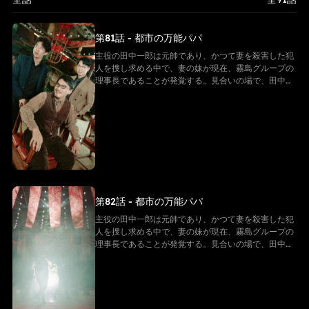
が田中一郎の亡き妻の妹であるため、田中一郎は彼女を密かに守り続け
ている。その間、二人は霧島グループを守るため、小林グループとの闘
争を繰り広げる。そして、長年にわたる秘密がついに明らかになる。田
第81話 - 都市の万能パパ
中一郎が実はかつての伝説的な元帥であったことが判明するのだ。真実
を知った人々は驚きと敬意を抱き、彼の勇敢さと地位を理解する。元帥
主役の田中一郎は元帥であり、かつて妻を殺害した犯
として、田中一郎は黙々と奮闘し続け、多くの謎を解き明かしていく。
人を捜し求める中で、妻の妹が現在、霧島グループの
最後に、田中一郎は自らの身分を公表し、部下を率いて国を守る。 この
理事長であることが発覚する。見合いの場で、田中一
物語は、愛と闘いに満ちた壮大なドラマである。
郎は霧島グループの理事長である山田雪子に出会う。
山田雪子は田中一郎を自分の見合い相手だと勘違いす
るが、実は全くの勘違いであることが判明する。子供
は父親が新しい母親を見つけてくれるかどうかに期待
を寄せ、二人は成り行きで偽の夫婦となる。 山田雪子
が田中一郎の亡き妻の妹であるため、田中一郎は彼女
を密かに守り続けている。その間、二人は霧島グルー
プを守るため、小林グループとの闘争を繰り広げる。
そして、長年にわたる秘密がついに明らかになる。田
第82話 - 都市の万能パパ
中一郎が実はかつての伝説的な元帥であったことが判
明するのだ。真実を知った人々は驚きと敬意を抱き、
主役の田中一郎は元帥であり、かつて妻を殺害した犯
彼の勇敢さと地位を理解する。元帥として、田中一郎
人を捜し求める中で、妻の妹が現在、霧島グループの
は黙々と奮闘し続け、多くの謎を解き明かしていく。
理事長であることが発覚する。見合いの場で、田中一
最後に、田中一郎は自らの身分を公表し、部下を率い
郎は霧島グループの理事長である山田雪子に出会う。
て国を守る。 この物語は、愛と闘いに満ちた壮大なド
山田雪子は田中一郎を自分の見合い相手だと勘違いす
ラマである。
るが、実は全くの勘違いであることが判明する。子供
は父親が新しい母親を見つけてくれるかどうかに期待
を寄せ、二人は成り行きで偽の夫婦となる。 山田雪子