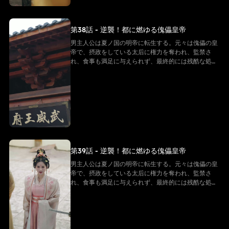
第38話 - 逆襲！都に燃ゆる傀儡皇帝
男主人公は夏ノ国の明帝に転生する。元々は傀儡の皇
帝で、摂政をしている太后に権力を奪われ、監禁さ
れ、食事も満足に与えられず、最終的には残酷な処刑
を受け、命を落とす。しかし、転生後の男主は同じ悲
劇を繰り返すことを拒み、強い意志で反逆的な太后た
ちと戦い始める。そして「帝王システム」という特別
な力を手に入れ、冷徹な決断を下し、太后の勢力を一
つずつ排除しながら自らを強化し、皇后の愛を勝ち取
る。そして、次々に迫る危機を解決していく
第39話 - 逆襲！都に燃ゆる傀儡皇帝
男主人公は夏ノ国の明帝に転生する。元々は傀儡の皇
帝で、摂政をしている太后に権力を奪われ、監禁さ
れ、食事も満足に与えられず、最終的には残酷な処刑
を受け、命を落とす。しかし、転生後の男主は同じ悲
劇を繰り返すことを拒み、強い意志で反逆的な太后た
ちと戦い始める。そして「帝王システム」という特別
な力を手に入れ、冷徹な決断を下し、太后の勢力を一
つずつ排除しながら自らを強化し、皇后の愛を勝ち取