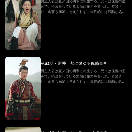
男主人公は夏ノ国の明帝に転生する。元々は傀儡の皇
帝で、摂政をしている太后に権力を奪われ、監禁さ
れ、食事も満足に与えられず、最終的には残酷な処刑
を受け、命を落とす。しかし、転生後の男主は同じ悲
劇を繰り返すことを拒み、強い意志で反逆的な太后た
ちと戦い始める。そして「帝王システム」という特別
な力を手に入れ、冷徹な決断を下し、太后の勢力を一
つずつ排除しながら自らを強化し、皇后の愛を勝ち取
る。そして、次々に迫る危機を解決していく
第33話 - 逆襲！都に燃ゆる傀儡皇帝
男主人公は夏ノ国の明帝に転生する。元々は傀儡の皇
帝で、摂政をしている太后に権力を奪われ、監禁さ
れ、食事も満足に与えられず、最終的には残酷な処刑
を受け、命を落とす。しかし、転生後の男主は同じ悲
劇を繰り返すことを拒み、強い意志で反逆的な太后た
ちと戦い始める。そして「帝王システム」という特別
な力を手に入れ、冷徹な決断を下し、太后の勢力を一
つずつ排除しながら自らを強化し、皇后の愛を勝ち取
る。そして、次々に迫る危機を解決していく