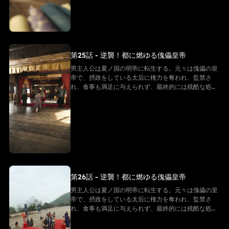
な力を手に入れ、冷徹な決断を下し、太后の勢力を一
つずつ排除しながら自らを強化し、皇后の愛を勝ち取
る。そして、次々に迫る危機を解決していく
第25話 - 逆襲！都に燃ゆる傀儡皇帝
男主人公は夏ノ国の明帝に転生する。元々は傀儡の皇
帝で、摂政をしている太后に権力を奪われ、監禁さ
れ、食事も満足に与えられず、最終的には残酷な処刑
を受け、命を落とす。しかし、転生後の男主は同じ悲
劇を繰り返すことを拒み、強い意志で反逆的な太后た
ちと戦い始める。そして「帝王システム」という特別
な力を手に入れ、冷徹な決断を下し、太后の勢力を一
つずつ排除しながら自らを強化し、皇后の愛を勝ち取
る。そして、次々に迫る危機を解決していく
第26話 - 逆襲！都に燃ゆる傀儡皇帝
男主人公は夏ノ国の明帝に転生する。元々は傀儡の皇
帝で、摂政をしている太后に権力を奪われ、監禁さ
れ、食事も満足に与えられず、最終的には残酷な処刑
を受け、命を落とす。しかし、転生後の男主は同じ悲
劇を繰り返すことを拒み、強い意志で反逆的な太后た