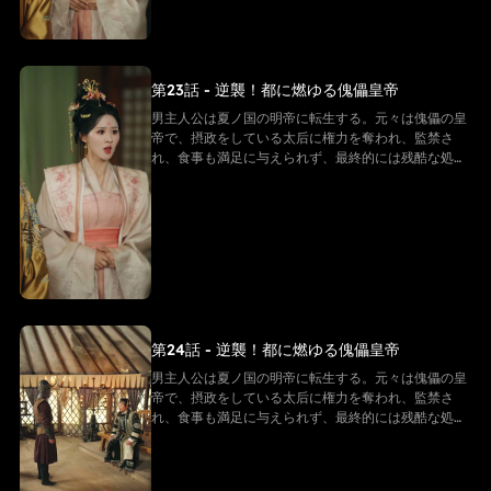
る。そして、次々に迫る危機を解決していく
第23話 - 逆襲！都に燃ゆる傀儡皇帝
男主人公は夏ノ国の明帝に転生する。元々は傀儡の皇
帝で、摂政をしている太后に権力を奪われ、監禁さ
れ、食事も満足に与えられず、最終的には残酷な処刑
を受け、命を落とす。しかし、転生後の男主は同じ悲
劇を繰り返すことを拒み、強い意志で反逆的な太后た
ちと戦い始める。そして「帝王システム」という特別
な力を手に入れ、冷徹な決断を下し、太后の勢力を一
つずつ排除しながら自らを強化し、皇后の愛を勝ち取
る。そして、次々に迫る危機を解決していく
第24話 - 逆襲！都に燃ゆる傀儡皇帝
男主人公は夏ノ国の明帝に転生する。元々は傀儡の皇
帝で、摂政をしている太后に権力を奪われ、監禁さ
れ、食事も満足に与えられず、最終的には残酷な処刑
を受け、命を落とす。しかし、転生後の男主は同じ悲
劇を繰り返すことを拒み、強い意志で反逆的な太后た
ちと戦い始める。そして「帝王システム」という特別