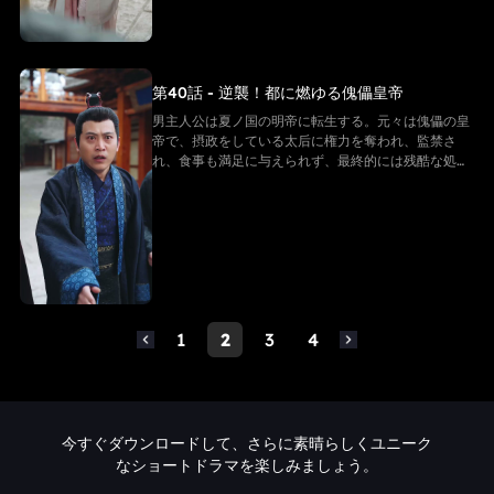
る。そして、次々に迫る危機を解決していく
第40話 - 逆襲！都に燃ゆる傀儡皇帝
男主人公は夏ノ国の明帝に転生する。元々は傀儡の皇
帝で、摂政をしている太后に権力を奪われ、監禁さ
れ、食事も満足に与えられず、最終的には残酷な処刑
を受け、命を落とす。しかし、転生後の男主は同じ悲
劇を繰り返すことを拒み、強い意志で反逆的な太后た
ちと戦い始める。そして「帝王システム」という特別
な力を手に入れ、冷徹な決断を下し、太后の勢力を一
つずつ排除しながら自らを強化し、皇后の愛を勝ち取
る。そして、次々に迫る危機を解決していく
1
2
3
4
今すぐダウンロードして、さらに素晴らしくユニーク
なショートドラマを楽しみましょう。