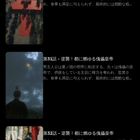
れ、食事も満足に与えられず、最終的には残酷な処刑
を受け、命を落とす。しかし、転生後の男主は同じ悲
劇を繰り返すことを拒み、強い意志で反逆的な太后た
ちと戦い始める。そして「帝王システム」という特別
な力を手に入れ、冷徹な決断を下し、太后の勢力を一
つずつ排除しながら自らを強化し、皇后の愛を勝ち取
る。そして、次々に迫る危機を解決していく
第31話 - 逆襲！都に燃ゆる傀儡皇帝
男主人公は夏ノ国の明帝に転生する。元々は傀儡の皇
帝で、摂政をしている太后に権力を奪われ、監禁さ
れ、食事も満足に与えられず、最終的には残酷な処刑
を受け、命を落とす。しかし、転生後の男主は同じ悲
劇を繰り返すことを拒み、強い意志で反逆的な太后た
ちと戦い始める。そして「帝王システム」という特別
な力を手に入れ、冷徹な決断を下し、太后の勢力を一
つずつ排除しながら自らを強化し、皇后の愛を勝ち取
る。そして、次々に迫る危機を解決していく
第32話 - 逆襲！都に燃ゆる傀儡皇帝