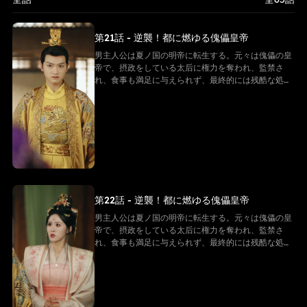
る。そして、次々に迫る危機を解決していく
第21話 - 逆襲！都に燃ゆる傀儡皇帝
男主人公は夏ノ国の明帝に転生する。元々は傀儡の皇
帝で、摂政をしている太后に権力を奪われ、監禁さ
れ、食事も満足に与えられず、最終的には残酷な処刑
を受け、命を落とす。しかし、転生後の男主は同じ悲
劇を繰り返すことを拒み、強い意志で反逆的な太后た
ちと戦い始める。そして「帝王システム」という特別
な力を手に入れ、冷徹な決断を下し、太后の勢力を一
つずつ排除しながら自らを強化し、皇后の愛を勝ち取
る。そして、次々に迫る危機を解決していく
第22話 - 逆襲！都に燃ゆる傀儡皇帝
男主人公は夏ノ国の明帝に転生する。元々は傀儡の皇
帝で、摂政をしている太后に権力を奪われ、監禁さ
れ、食事も満足に与えられず、最終的には残酷な処刑
を受け、命を落とす。しかし、転生後の男主は同じ悲
劇を繰り返すことを拒み、強い意志で反逆的な太后た
ちと戦い始める。そして「帝王システム」という特別
な力を手に入れ、冷徹な決断を下し、太后の勢力を一
つずつ排除しながら自らを強化し、皇后の愛を勝ち取