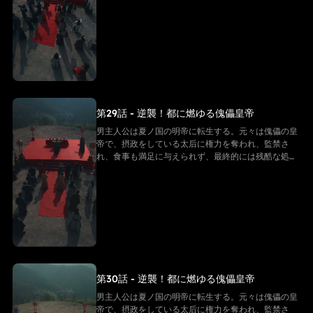
を受け、命を落とす。しかし、転生後の男主は同じ悲
劇を繰り返すことを拒み、強い意志で反逆的な太后た
ちと戦い始める。そして「帝王システム」という特別
な力を手に入れ、冷徹な決断を下し、太后の勢力を一
つずつ排除しながら自らを強化し、皇后の愛を勝ち取
る。そして、次々に迫る危機を解決していく
第29話 - 逆襲！都に燃ゆる傀儡皇帝
男主人公は夏ノ国の明帝に転生する。元々は傀儡の皇
帝で、摂政をしている太后に権力を奪われ、監禁さ
れ、食事も満足に与えられず、最終的には残酷な処刑
を受け、命を落とす。しかし、転生後の男主は同じ悲
劇を繰り返すことを拒み、強い意志で反逆的な太后た
ちと戦い始める。そして「帝王システム」という特別
な力を手に入れ、冷徹な決断を下し、太后の勢力を一
つずつ排除しながら自らを強化し、皇后の愛を勝ち取
る。そして、次々に迫る危機を解決していく
第30話 - 逆襲！都に燃ゆる傀儡皇帝
男主人公は夏ノ国の明帝に転生する。元々は傀儡の皇
帝で、摂政をしている太后に権力を奪われ、監禁さ