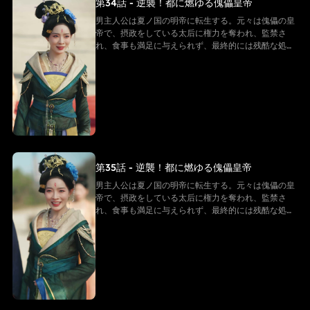
第34話 - 逆襲！都に燃ゆる傀儡皇帝
男主人公は夏ノ国の明帝に転生する。元々は傀儡の皇
帝で、摂政をしている太后に権力を奪われ、監禁さ
れ、食事も満足に与えられず、最終的には残酷な処刑
を受け、命を落とす。しかし、転生後の男主は同じ悲
劇を繰り返すことを拒み、強い意志で反逆的な太后た
ちと戦い始める。そして「帝王システム」という特別
な力を手に入れ、冷徹な決断を下し、太后の勢力を一
つずつ排除しながら自らを強化し、皇后の愛を勝ち取
る。そして、次々に迫る危機を解決していく
第35話 - 逆襲！都に燃ゆる傀儡皇帝
男主人公は夏ノ国の明帝に転生する。元々は傀儡の皇
帝で、摂政をしている太后に権力を奪われ、監禁さ
れ、食事も満足に与えられず、最終的には残酷な処刑
を受け、命を落とす。しかし、転生後の男主は同じ悲
劇を繰り返すことを拒み、強い意志で反逆的な太后た
ちと戦い始める。そして「帝王システム」という特別
な力を手に入れ、冷徹な決断を下し、太后の勢力を一
つずつ排除しながら自らを強化し、皇后の愛を勝ち取
る。そして、次々に迫る危機を解決していく