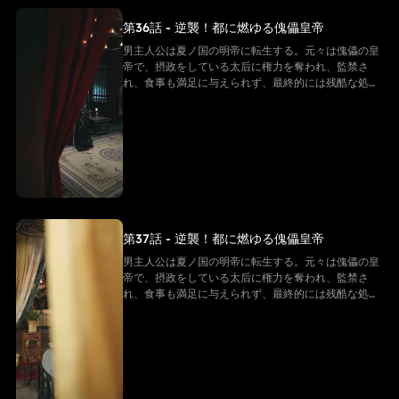
第36話 - 逆襲！都に燃ゆる傀儡皇帝
男主人公は夏ノ国の明帝に転生する。元々は傀儡の皇
帝で、摂政をしている太后に権力を奪われ、監禁さ
れ、食事も満足に与えられず、最終的には残酷な処刑
を受け、命を落とす。しかし、転生後の男主は同じ悲
劇を繰り返すことを拒み、強い意志で反逆的な太后た
ちと戦い始める。そして「帝王システム」という特別
な力を手に入れ、冷徹な決断を下し、太后の勢力を一
つずつ排除しながら自らを強化し、皇后の愛を勝ち取
る。そして、次々に迫る危機を解決していく
第37話 - 逆襲！都に燃ゆる傀儡皇帝
男主人公は夏ノ国の明帝に転生する。元々は傀儡の皇
帝で、摂政をしている太后に権力を奪われ、監禁さ
れ、食事も満足に与えられず、最終的には残酷な処刑
を受け、命を落とす。しかし、転生後の男主は同じ悲
劇を繰り返すことを拒み、強い意志で反逆的な太后た
ちと戦い始める。そして「帝王システム」という特別
な力を手に入れ、冷徹な決断を下し、太后の勢力を一
つずつ排除しながら自らを強化し、皇后の愛を勝ち取
る。そして、次々に迫る危機を解決していく