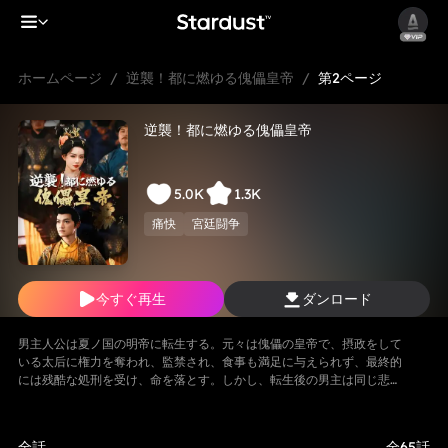
ホームページ
/
逆襲！都に燃ゆる傀儡皇帝
/
第2ページ
逆襲！都に燃ゆる傀儡皇帝
5.0K
1.3K
痛快
宮廷闘争
今すぐ再生
ダンロード
男主人公は夏ノ国の明帝に転生する。元々は傀儡の皇帝で、摂政をして
いる太后に権力を奪われ、監禁され、食事も満足に与えられず、最終的
には残酷な処刑を受け、命を落とす。しかし、転生後の男主は同じ悲劇
を繰り返すことを拒み、強い意志で反逆的な太后たちと戦い始める。そ
して「帝王システム」という特別な力を手に入れ、冷徹な決断を下し、
太后の勢力を一つずつ排除しながら自らを強化し、皇后の愛を勝ち取
全話
全65話