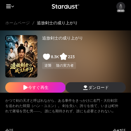
ホームページ
/
追放剣士の成り上がり
追放剣士の成り上がり
AI
8.3K
223
逆襲
陰の実力者
今すぐ再生
ダンロード
かつて剣の天才と呼ばれながら、ある事件をきっかけに名門・大衍剣宗
を追われた韓淵（ハン・ユエン）。 剣を失い、誇りを捨て、いまは町外
れで屠場を営む男――。 誰にも期待されず、誰にも必要とされない
日々。 だが、彼の胸には消えることのない傷と、終わらない過去が残さ
れていた。 ある出会いを境に、止まっていた運命が再び動き始める。
王族に生まれながら自由を望む昭陽公主・方柔（ファン・ロウ）。 そし
全話
全62話