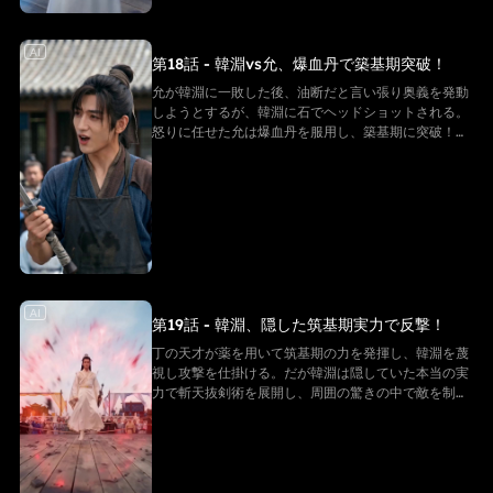
AI
第18話 - 韓淵vs允、爆血丹で築基期突破！
允が韓淵に一敗した後、油断だと言い張り奥義を発動
しようとするが、韓淵に石でヘッドショットされる。
怒りに任せた允は爆血丹を服用し、築基期に突破！天
一城には城主以外で止められる者がいない危機が迫
る。
AI
第19話 - 韓淵、隠した筑基期実力で反撃！
丁の天才が薬を用いて筑基期の力を発揮し、韓淵を蔑
視し攻撃を仕掛ける。だが韓淵は隠していた本当の実
力で斬天抜剣術を展開し、周囲の驚きの中で敵を制す
る