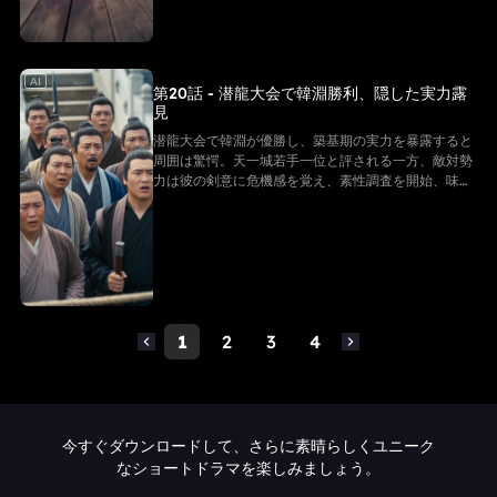
AI
第20話 - 潜龍大会で韓淵勝利、隠した実力露
見
潜龍大会で韓淵が優勝し、築基期の実力を暴露すると
周囲は驚愕。天一城若手一位と評される一方、敵対勢
力は彼の剣意に危機感を覚え、素性調査を開始、味方
に引き込めなければ消す計画を進める。韓淵のふざけ
た応答も見どころだ。
1
2
3
4
今すぐダウンロードして、さらに素晴らしくユニーク
なショートドラマを楽しみましょう。