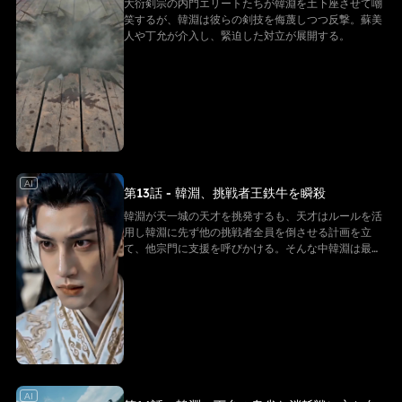
大衍剣宗の内門エリートたちが韓淵を土下座させて嘲
笑するが、韓淵は彼らの剣技を侮蔑しつつ反撃。蘇美
人や丁允が介入し、緊迫した対立が展開する。
AI
第13話 - 韓淵、挑戦者王鉄牛を瞬殺
韓淵が天一城の天才を挑発するも、天才はルールを活
用し韓淵に先ず他の挑戦者全員を倒させる計画を立
て、他宗門に支援を呼びかける。そんな中韓淵は最初
の挑戦者・鉄拳門王鉄牛を瞬時に撃破、圧倒的な実力
を見せつける。
AI