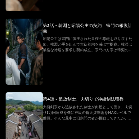
AI
第3話 - 韓淵と昭陽公主の契約、宗門の報復計
画
昭陽公主は宗門に弾圧された皇権の尊厳を取り戻すた
め、韓淵と手を組んで大衍剣宗を滅ぼす提案。韓淵は
破格な待遇を要求し契約成立。宗門の方寒は韓淵の復
活を疑い、爆血丹で殺害計画を進める。
AI
第4話 - 追放剣士、肉切りで神級剣法獲得
大衍剣宗から追放された剣士が肉屋として働き、肉切
り1万回達成を機に神級の斬天抜剣術をMAXレベルで
獲得。そんな最中に旧宗門の者が挑戦してきたが、剣
士は彼らの不吉な運命を予言し反撃の構えを見せる！