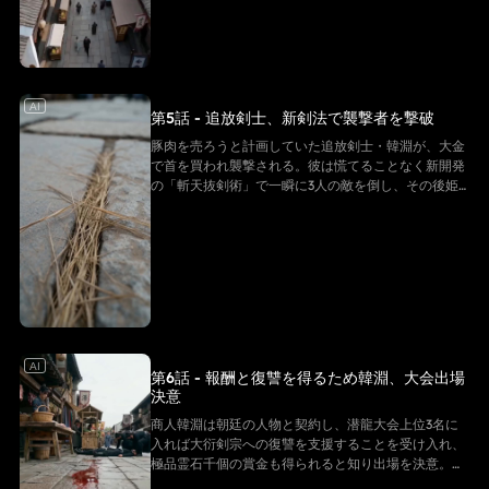
AI
第5話 - 追放剣士、新剣法で襲撃者を撃破
豚肉を売ろうと計画していた追放剣士・韓淵が、大金
で首を買われ襲撃される。彼は慌てることなく新開発
の「斬天抜剣術」で一瞬に3人の敵を倒し、その後姫
様に追加料金を要求する様子が強さとユーモアの反差
で見どころ満載だ
AI
第6話 - 報酬と復讐を得るため韓淵、大会出場
決意
商人韓淵は朝廷の人物と契約し、潜龍大会上位3名に
入れば大衍剣宗への復讐を支援することを受け入れ、
極品霊石千個の賞金も得られると知り出場を決意。同
時に、韓淵が爆血丹を飲んだ3人を一瞬で全滅させた