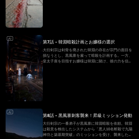
報告が上がっている。
AI
第7話 - 韓淵暗殺計画とお嬢様の選択
大衍剣宗は剣骨を廃された韓淵の存在が宗門の面目を
損なうとし、黒風寨を雇って暗殺を計画する。一方、
皇太子座を目指すお嬢様は韓淵に賭け、彼の力を信じ
て潜龍大会への参加を託す。黒風寨の襲撃に韓淵は対
抗できるのか？
AI
第8話 - 黒風寨刺客襲来！昇級ミッション発動
大衍剣宗の一番弟子が黒風寨に韓淵暗殺を依頼。韓淵
は殺意を検出したシステムから「悪人10名斬殺で九陽
神功と築基期突破」のミッションを受け、襲来した刺