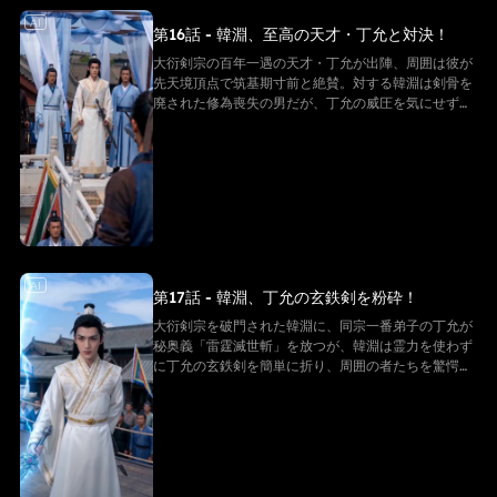
AI
第16話 - 韓淵、至高の天才・丁允と対決！
大衍剣宗の百年一遇の天才・丁允が出陣、周囲は彼が
先天境頂点で筑基期寸前と絶賛。対する韓淵は剣骨を
廃された修為喪失の男だが、丁允の威圧を気にせず豚
足の煮込みを心配する。激突の瞬間が迫る！
AI
第17話 - 韓淵、丁允の玄鉄剣を粉砕！
大衍剣宗を破門された韓淵に、同宗一番弟子の丁允が
秘奥義「雷霆滅世斬」を放つが、韓淵は霊力を使わず
に丁允の玄鉄剣を簡単に折り、周囲の者たちを驚愕さ
せる衝撃的な展開が見どころです！