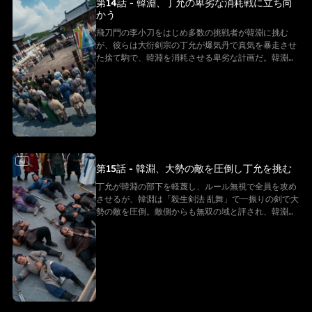
第14話 - 韓淵、丁允の卑劣な消耗戦に立ち向
かう
飛刀門の李小刀をはじめ多数の挑戦者が韓淵に挑む
が、彼らは大衍剣宗の丁允が爆気丹で真気を暴走させ
た捨て駒で、韓淵を消耗させる卑劣な計画だ。韓淵は
圧倒的な強さで相手を制し、丁允に全員一気に来るよ
う迫る様子が必見！
AI
第15話 - 韓淵、大勢の敵を圧倒し丁允を挑む
丁允が韓淵の部下を軽蔑し、ルール無視で全員を攻め
させるが、韓淵は「殺生剣法 乱舞」で一振りの剣で大
勢の敵を圧倒。敵側からも無双の域と評され、韓淵は
丁允に直接挑み、緊迫した剣戟バトルが見どころだ。