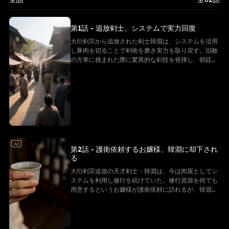
て、血と引き換えに力を与える禁忌の剣。 再び剣を握った韓淵を待って
いたのは、かつての仲間との対立、隠された真実、そして自らを追放し
た剣宗との避けられない因縁だった。 復讐のためか。 失われた誇りを
AI
第1話 - 追放剣士、システムで実力回復
取り戻すためか。 それとも――守りたい誰かのためか。 すべてを失っ
た男の剣が、再び運命を斬り開く――。
大衍剣宗から追放された剣士韓淵は、システムを活用
し豚肉を切ることで剣術を磨き実力を取り戻す。旧敵
の方寒に挑まれた際に驚異的な剣技を発揮し、朝廷の
者も彼に注目。韓淵は宗門への復讐を誓う。
AI
第2話 - 護衛依頼するお嬢様、韓淵に却下され
る
大衍剣宗追放の天才剣士・韓淵は、今は肉屋としてシ
ステムを利用し修行を続けていた。修行資源を何でも
用意するというお嬢様が護衛依頼に訪れるが、韓淵は
快適な現状を捨てたくないと断る。