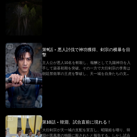
客たちを生贄にする決意を表明する。
AI
第9話 - 悪人討伐で神功獲得、剣宗の横暴を目
撃
主人公が悪人10名を斬殺し、報酬として九陽神功を入
手して築基初期を突破。その一方で大衍剣宗の李青は
朝廷禁衛軍の王虎を撃破し、天一城を自身たちの支配
下に置くと公然と宣言し、横暴な姿を見せつける。
AI
第10話 - 韓淵、試合直前に現れる！
大衍剣宗が天一城の支配を宣言し、昭陽姫を嘲り、韓
淵が黒風寨の独眼に殺されたと報告する。しかし試合