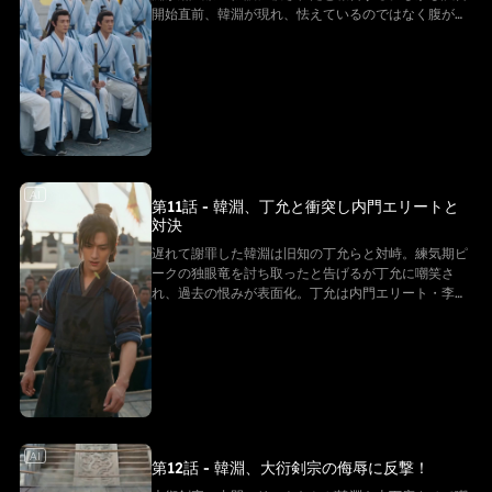
開始直前、韓淵が現れ、怯えているのではなく腹が空
いていたと語り、李青との対決が迫る！
AI
第11話 - 韓淵、丁允と衝突し内門エリートと
対決
遅れて謝罪した韓淵は旧知の丁允らと対峙。練気期ピ
ークの独眼竜を討ち取ったと告げるが丁允に嘲笑さ
れ、過去の恨みが表面化。丁允は内門エリート・李青
を差し向けるが、韓淵は方姫の心配をよそに余裕を示
し対決へ臨む。
AI
第12話 - 韓淵、大衍剣宗の侮辱に反撃！