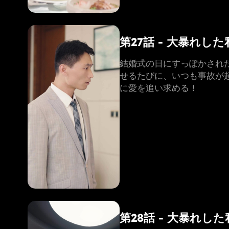
第27話 - 大暴れ
結婚式の日にすっぽかされ
せるたびに、いつも事故が
に愛を追い求める！
第28話 - 大暴れ