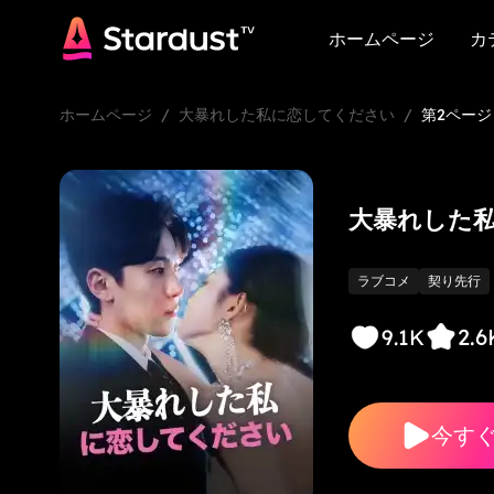
ホームページ
カ
ホームページ
カ
ホームページ
/
大暴れした私に恋してください
/
第2ページ
大暴れした
ラブコメ
契り先行
2.6
9.1K
今す