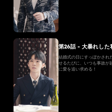
第26話 - 大暴れ
結婚式の日にすっぽかされ
せるたびに、いつも事故が
に愛を追い求める！