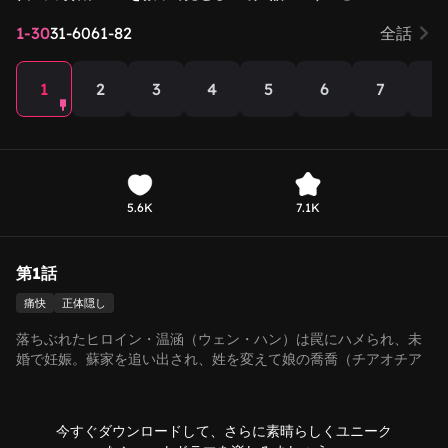
1-30
31-60
61-82
全話
1
2
3
4
5
6
7
8
5.6K
7.1K
第1話
痛快
正体隠し
落ちぶれたヒロイン・温涵（ウェン・ハン）は罠にハメられ、未
婚で妊娠。蘇家を追い出され、姓を変えて娘の喬喬（チアオチア
オ）と二人きりで暮らしていた。 そんなある日、蘇家のご先祖様
がうっかり転生し、温涵の愛娘として生まれ変わる！現状を知っ
たご先祖様は激怒した。 こうして、ご先祖様は"神サポート要
今すぐダウンロードして、さらに素晴らしくユニーク
員"として大活躍！ウッカリして温涵を名門入りさせ、さらには賀