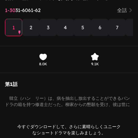
1-30
31-60
61-62
全話
1
2
3
4
5
6
7
8
8.0K
9.1K
第1話
韓立（ハン リー）は、病を抽出し放出することができるパン
ドラの箱を持つ修道士だった。柳家からの懇願を受け、彼は世に
出て人々を救う旅に出る。しかし、雲城で黄志明（ホアン ジー
ミン）に出会い、法宝を奪おうとする彼の圧迫に直面する。恩を
仇で返す者たちに対し、韓立は仕返しをする。その最中、雲城で
今すぐダウンロードして、さらに素晴らしくユニーク
疫病が蔓延し、人々が苦しみに喘ぐ事態が発生する。韓立は修行
なショートドラマを楽しみましょう。
の果てに渡劫を経て飛昇し、強大な力を得て疫病を一掃、無数の