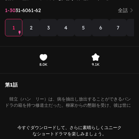
1-30
31-60
61-62
全話
1
2
3
4
5
6
7
8
8.0K
9.1K
第1話
韓立（ハン リー）は、病を抽出し放出することができるパン
ドラの箱を持つ修道士だった。柳家からの懇願を受け、彼は世に
出て人々を救う旅に出る。しかし、雲城で黄志明（ホアン ジー
ミン）に出会い、法宝を奪おうとする彼の圧迫に直面する。恩を
仇で返す者たちに対し、韓立は仕返しをする。その最中、雲城で
今すぐダウンロードして、さらに素晴らしくユニーク
疫病が蔓延し、人々が苦しみに喘ぐ事態が発生する。韓立は修行
なショートドラマを楽しみましょう。
の果てに渡劫を経て飛昇し、強大な力を得て疫病を一掃、無数の