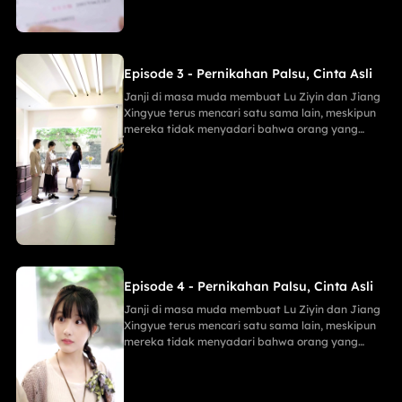
mereka cari selama ini.
Episode 3 - Pernikahan Palsu, Cinta Asli
Janji di masa muda membuat Lu Ziyin dan Jiang
Xingyue terus mencari satu sama lain, meskipun
mereka tidak menyadari bahwa orang yang
mereka cari adalah tunangan mereka. Ketika
mereka melakukan segala cara untuk
membatalkan pertunangan dan mencari
pasangan yang dicintai, ternyata pasangan
yang dinikahi secara palsu adalah orang yang
mereka cari selama ini.
Episode 4 - Pernikahan Palsu, Cinta Asli
Janji di masa muda membuat Lu Ziyin dan Jiang
Xingyue terus mencari satu sama lain, meskipun
mereka tidak menyadari bahwa orang yang
mereka cari adalah tunangan mereka. Ketika
mereka melakukan segala cara untuk
membatalkan pertunangan dan mencari