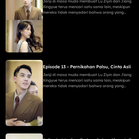
Janji di masa muda membuat Lu Ziyin dan Jiang
Xingyue terus mencari satu sama lain, meskipun
mereka tidak menyadari bahwa orang yang
mereka cari adalah tunangan mereka. Ketika
mereka melakukan segala cara untuk
membatalkan pertunangan dan mencari
pasangan yang dicintai, ternyata pasangan
yang dinikahi secara palsu adalah orang yang
mereka cari selama ini.
Episode 13 - Pernikahan Palsu, Cinta Asli
Janji di masa muda membuat Lu Ziyin dan Jiang
Xingyue terus mencari satu sama lain, meskipun
mereka tidak menyadari bahwa orang yang
mereka cari adalah tunangan mereka. Ketika
mereka melakukan segala cara untuk
membatalkan pertunangan dan mencari
pasangan yang dicintai, ternyata pasangan
yang dinikahi secara palsu adalah orang yang
mereka cari selama ini.