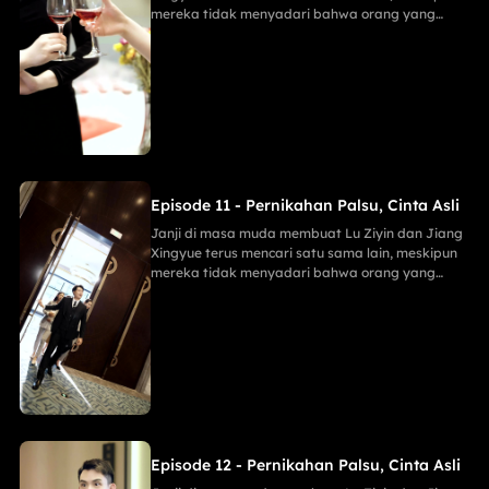
mereka tidak menyadari bahwa orang yang
mereka cari adalah tunangan mereka. Ketika
mereka melakukan segala cara untuk
membatalkan pertunangan dan mencari
pasangan yang dicintai, ternyata pasangan
yang dinikahi secara palsu adalah orang yang
mereka cari selama ini.
Episode 11 - Pernikahan Palsu, Cinta Asli
Janji di masa muda membuat Lu Ziyin dan Jiang
Xingyue terus mencari satu sama lain, meskipun
mereka tidak menyadari bahwa orang yang
mereka cari adalah tunangan mereka. Ketika
mereka melakukan segala cara untuk
membatalkan pertunangan dan mencari
pasangan yang dicintai, ternyata pasangan
yang dinikahi secara palsu adalah orang yang
mereka cari selama ini.
Episode 12 - Pernikahan Palsu, Cinta Asli