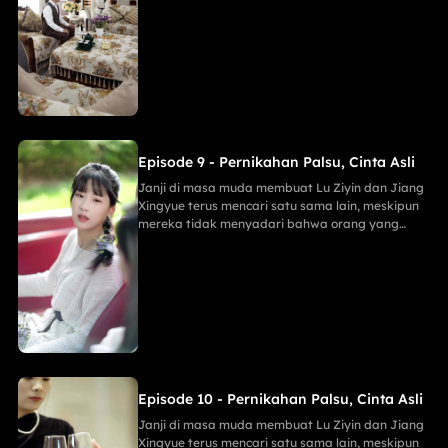
mereka cari adalah tunangan mereka. Ketika
mereka melakukan segala cara untuk
membatalkan pertunangan dan mencari
pasangan yang dicintai, ternyata pasangan
yang dinikahi secara palsu adalah orang yang
mereka cari selama ini.
Episode 9 - Pernikahan Palsu, Cinta Asli
Janji di masa muda membuat Lu Ziyin dan Jiang
Xingyue terus mencari satu sama lain, meskipun
mereka tidak menyadari bahwa orang yang
mereka cari adalah tunangan mereka. Ketika
mereka melakukan segala cara untuk
membatalkan pertunangan dan mencari
pasangan yang dicintai, ternyata pasangan
yang dinikahi secara palsu adalah orang yang
mereka cari selama ini.
Episode 10 - Pernikahan Palsu, Cinta Asli
Janji di masa muda membuat Lu Ziyin dan Jiang
Xingyue terus mencari satu sama lain, meskipun