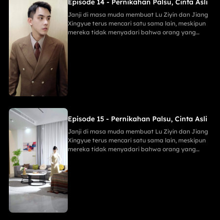
Episode 14 - Pernikahan Palsu, Cinta Asli
Janji di masa muda membuat Lu Ziyin dan Jiang
Xingyue terus mencari satu sama lain, meskipun
mereka tidak menyadari bahwa orang yang
mereka cari adalah tunangan mereka. Ketika
mereka melakukan segala cara untuk
membatalkan pertunangan dan mencari
pasangan yang dicintai, ternyata pasangan
yang dinikahi secara palsu adalah orang yang
mereka cari selama ini.
Episode 15 - Pernikahan Palsu, Cinta Asli
Janji di masa muda membuat Lu Ziyin dan Jiang
Xingyue terus mencari satu sama lain, meskipun
mereka tidak menyadari bahwa orang yang
mereka cari adalah tunangan mereka. Ketika
mereka melakukan segala cara untuk
membatalkan pertunangan dan mencari
pasangan yang dicintai, ternyata pasangan
yang dinikahi secara palsu adalah orang yang
mereka cari selama ini.